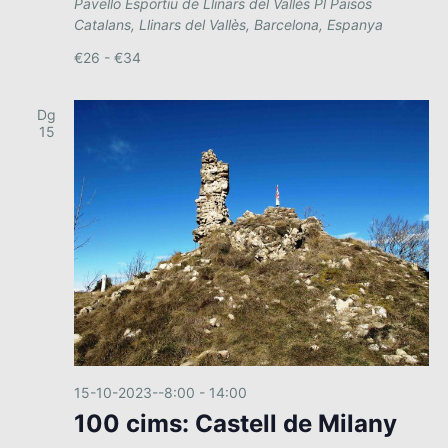
Pavello Esportiu de Llinars del Vallès
Pl Països
Catalans, Llinars del Vallès, Barcelona, Espanya
€26 - €34
Dg
15
15-10-2023--8:00
-
14:00
100 cims: Castell de Milany