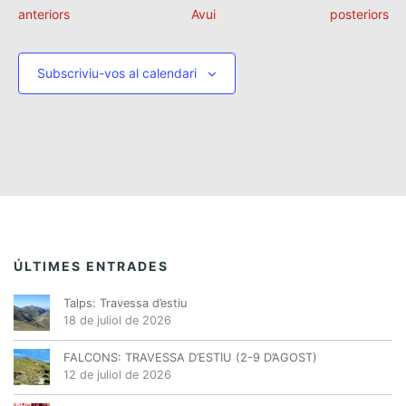
E
E
anteriors
Avui
posteriors
s
s
d
d
e
e
Subscriviu-vos al calendari
v
v
e
e
n
n
i
i
m
m
e
e
n
n
t
t
s
s
ÚLTIMES ENTRADES
Talps: Travessa d’estiu
18 de juliol de 2026
FALCONS: TRAVESSA D’ESTIU (2-9 D’AGOST)
12 de juliol de 2026