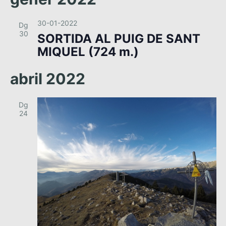
n
i
30-01-2022
Dg
m
30
SORTIDA AL PUIG DE SANT
e
MIQUEL (724 m.)
n
t
abril 2022
Dg
24