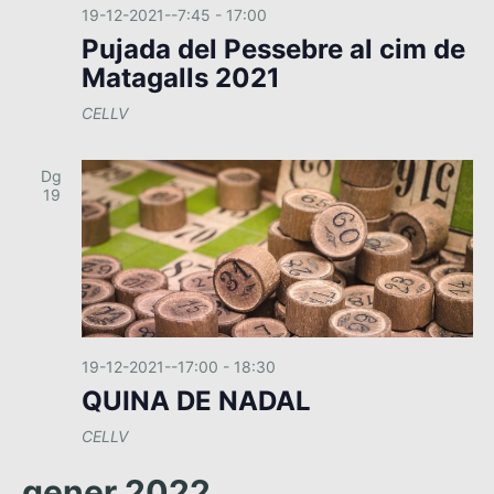
e
.
19-12-2021--7:45
-
17:00
a
g
Pujada del Pessebre al cim de
l
a
Matagalls 2021
i
c
t
CELLV
z
i
a
ó
Dg
c
19
i
o
n
s
E
s
19-12-2021--17:00
-
18:30
d
QUINA DE NADAL
e
CELLV
v
e
gener 2022