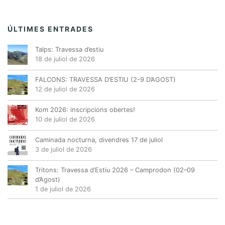
t
t
s
s
ÚLTIMES ENTRADES
Talps: Travessa d’estiu
18 de juliol de 2026
FALCONS: TRAVESSA D’ESTIU (2-9 D’AGOST)
12 de juliol de 2026
Kom 2026: inscripcions obertes!
10 de juliol de 2026
Caminada nocturna, divendres 17 de juliol
3 de juliol de 2026
Tritons: Travessa d’Estiu 2026 – Camprodon (02–09
d’Agost)
1 de juliol de 2026