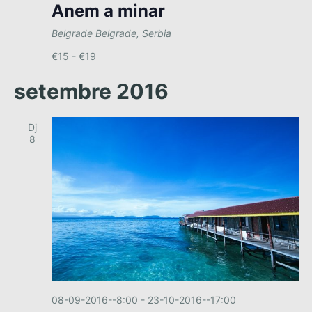
e
Anem a minar
.
a
g
l
Belgrade
Belgrade, Serbia
a
i
€15 - €19
c
t
setembre 2016
z
i
a
ó
c
Dj
8
i
o
n
s
E
s
d
e
v
08-09-2016--8:00
-
23-10-2016--17:00
e