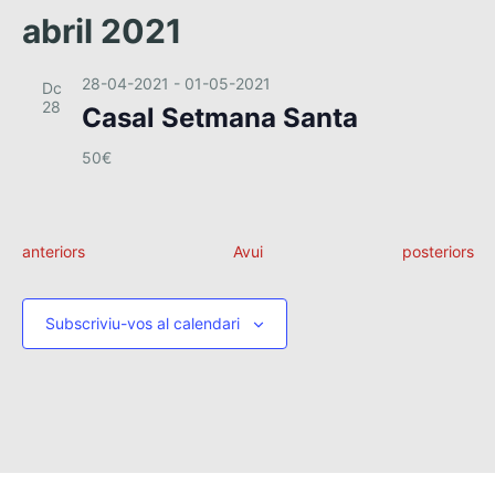
abril 2021
28-04-2021
-
01-05-2021
Dc
28
Casal Setmana Santa
50€
E
E
anteriors
Avui
posteriors
s
s
d
d
e
e
Subscriviu-vos al calendari
v
v
e
e
n
n
i
i
m
m
e
e
n
n