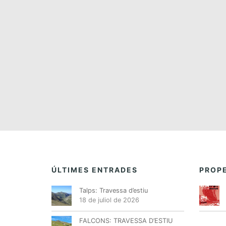
n
a
d
a
t
a
.
ÚLTIMES ENTRADES
PROPE
Talps: Travessa d’estiu
18 de juliol de 2026
FALCONS: TRAVESSA D’ESTIU