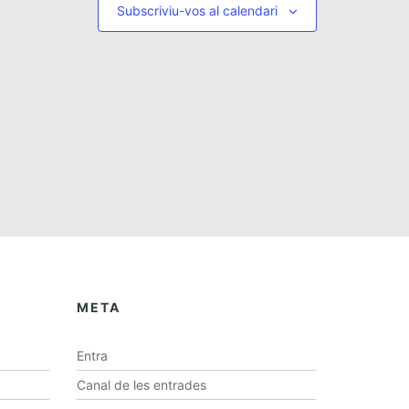
e
Subscriviu-vos al calendari
n
v
a
i
v
s
e
u
a
g
l
a
i
c
t
z
i
a
ó
c
i
META
o
n
Entra
s
Canal de les entrades
E