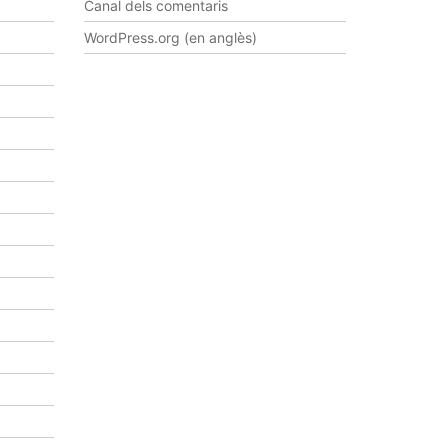
s
Canal dels comentaris
d
WordPress.org (en anglès)
e
v
e
n
i
m
e
n
t