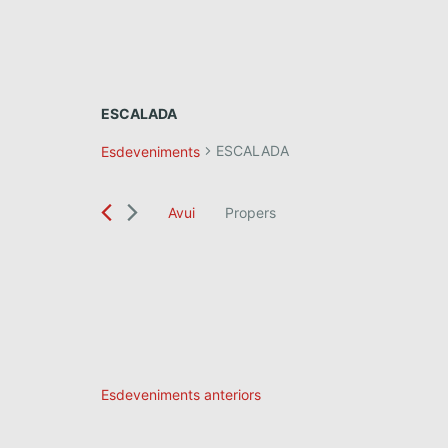
ESCALADA
ESCALADA
Esdeveniments
Avui
Propers
S
e
l
e
c
c
i
o
Esdeveniments
anteriors
n
a
u