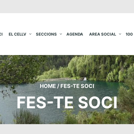
CI
EL CELLV
SECCIONS
AGENDA
AREA SOCIAL
100
HOME
/
FES-TE SOCI
FES-TE SOCI