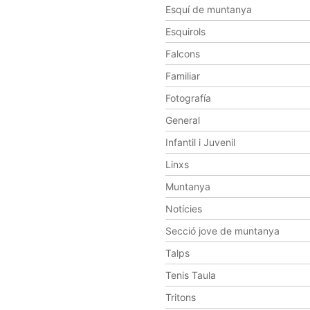
Esquí de muntanya
Esquirols
Falcons
Familiar
Fotografía
General
Infantil i Juvenil
Linxs
Muntanya
Notícies
Secció jove de muntanya
Talps
Tenis Taula
Tritons