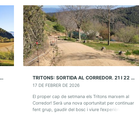
NS: CAMPAMENTS DE SETMANA SANTA A LA GARROTXA- 28-31 DE MARÇ
TRITONS: SORTIDA AL CORREDOR. 21 I 22 DE FEBRER
17 DE FEBRER DE 2026
El proper cap de setmana els Tritons marxem al
Corredor! Serà una nova oportunitat per continuar
 31
fent grup, gaudir del bosc i viure l’experiència de
dormir fora de casa en […]