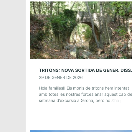
TRITONS: NOVA SOR
29 DE GENER DE 2026
Hola famílies!! Els monis de tritons hem intentat
amb totes les nostres forces anar aquest cap d
setmana d’excursió a Girona, però no s’ha pogut
per temes de trens… Però […]