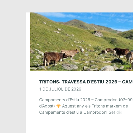
TRIT
1 DE JULIOL DE 2026
Campaments d’Estiu 2026 – Camprodon (02–09
d’Agost)
Aquest any els Tritons marxem de
Campaments d’estiu a Camprodon! Set dies ple
de natura, rutes, jocs i convivència en un entorn
[…]