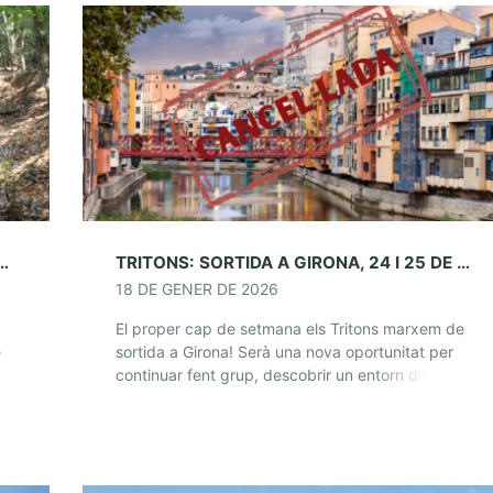
TIDA DE GENER. DISSABTE 31 DE GENER
TRITONS: SORTIDA A GIRONA, 24 I 25 DE GENER: CANCEL·LADA
18 DE GENER DE 2026
El proper cap de setmana els Tritons marxem de
e
sortida a Girona! Serà una nova oportunitat per
continuar fent grup, descobrir un entorn diferent i
viure una altra experiència dormint […]