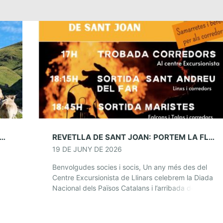
ONS: TRAVESSA D’ESTIU 2026 – CAMPRODON (02–09 D’AGOST)
REVETLLA DE SANT JOAN: PORTEM LA FLAMA DEL CANIGÓ A LLINARS
19 DE JUNY DE 2026
Benvolgudes socies i socis, Un any més des del
Centre Excursionista de Llinars celebrem la Diada
ns
Nacional dels Països Catalans i l’arribada del
solstici, amb la Revetlla de Sant Joan, […]