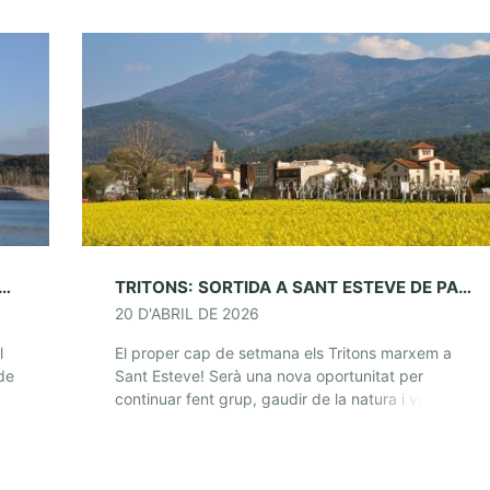
CONJUNTA AL PANTÀ DE SAU: 23 I 24 DE MAIG
TRITONS: SORTIDA A SANT ESTEVE DE PALAUTORDERA (25 I 26 D’ABRIL)
20 D'ABRIL DE 2026
l
El proper cap de setmana els Tritons marxem a
de
Sant Esteve! Serà una nova oportunitat per
]
continuar fent grup, gaudir de la natura i viure
l’experiència de dormir fora de […]