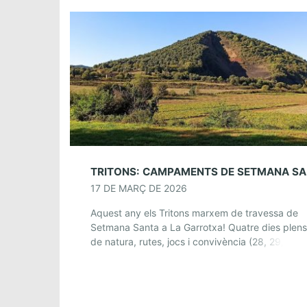
TRITO
17 DE MARÇ DE 2026
Aquest any els Tritons marxem de travessa de
Setmana Santa a La Garrotxa! Quatre dies plens
de natura, rutes, jocs i convivència (28, 29, 30 i
de març) en […]