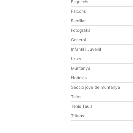
Esquirols
Falcons
Familiar
Fotografía
General
Infantil i Juvenil
Linxs
Muntanya
Notícies
Secció jove de muntanya
Talps
Tenis Taula
Tritons