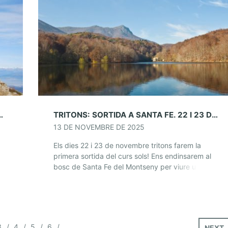
 PESSEBRE AL MATAGALLS
TRITONS: SORTIDA A SANTA FE. 22 I 23 DE NOVEMBRE
13 DE NOVEMBRE DE 2025
Els dies 22 i 23 de novembre tritons farem la
primera sortida del curs sols! Ens endinsarem al
bosc de Santa Fe del Montseny per viure un cap
de setmana […]
3
4
5
6
NEXT