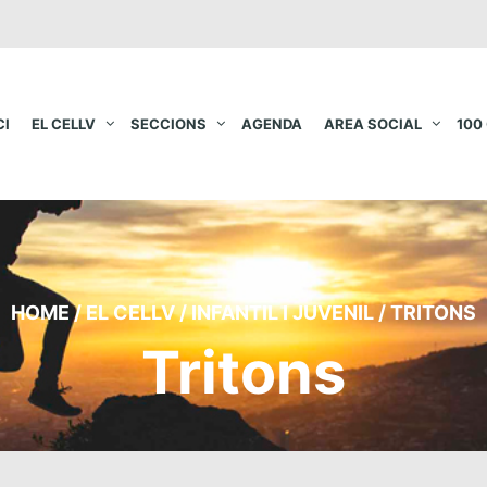
CI
EL CELLV
SECCIONS
AGENDA
AREA SOCIAL
100
HOME
/
EL CELLV
/
INFANTIL I JUVENIL
/
TRITONS
Tritons