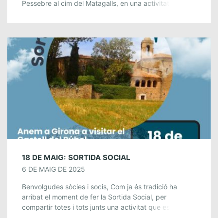
Pessebre al cim del Matagalls, en una activitat
comuna de totes les […]
18 DE MAIG: SORTIDA SOCIAL
6 DE MAIG DE 2025
Benvolgudes sòcies i socis, Com ja és tradició ha
arribat el moment de fer la Sortida Social, per
compartir totes i tots junts una activitat que esperem
trobeu interessant! És […]