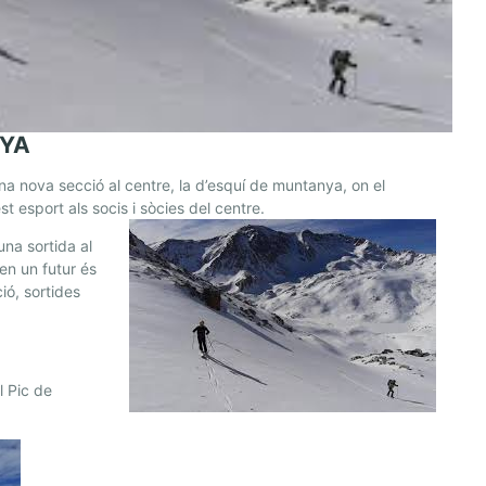
NYA
na nova secció al centre, la d’esquí de muntanya, on el
t esport als socis i sòcies del centre.
na sortida al
en un futur és
ó, sortides
l Pic de