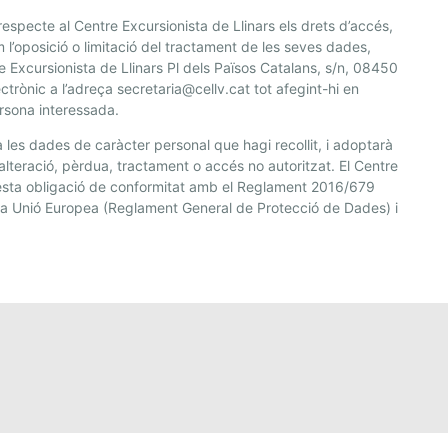
especte al Centre Excursionista de Llinars els drets d’accés,
com l’oposició o limitació del tractament de les seves dades,
e Excursionista de Llinars Pl dels Països Catalans, s/n, 08450
ctrònic a l’adreça secretaria@cellv.cat tot afegint-hi en
ersona interessada.
 les dades de caràcter personal que hagi recollit, i adoptarà
alteració, pèrdua, tractament o accés no autoritzat. El Centre
esta obligació de conformitat amb el Reglament 2016/679
 la Unió Europea (Reglament General de Protecció de Dades) i