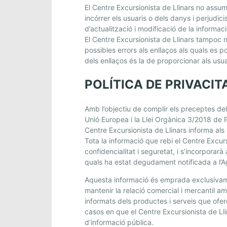
El Centre Excursionista de Llinars no assum
incórrer els usuaris o dels danys i perjudic
d’actualització i modificació de la informac
El Centre Excursionista de Llinars tampoc n
possibles errors als enllaços als quals es p
dels enllaços és la de proporcionar als usua
POLÍTICA DE PRIVACIT
Amb l’objectiu de complir els preceptes d
Unió Europea i la Llei Orgànica 3/2018 de P
Centre Excursionista de Llinars informa al
Tota la informació que rebi el Centre Excu
confidencialitat i seguretat, i s’incorporarà
quals ha estat degudament notificada a l’
Aquesta informació és emprada exclusivamen
mantenir la relació comercial i mercantil a
informats dels productes i serveis que ofer
casos en que el Centre Excursionista de Lli
d’informació pública.