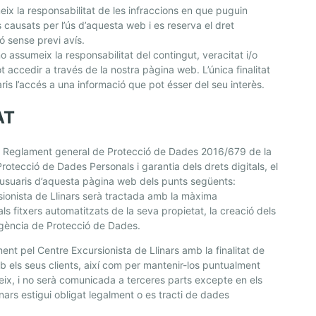
eix la responsabilitat de les infraccions en que puguin
is causats per l’ús d’aquesta web i es reserva el dret
ió sense previ avís.
o assumeix la responsabilitat del contingut, veracitat i/o
ot accedir a través de la nostra pàgina web. L’única finalitat
ris l’accés a una informació que pot ésser del seu interès.
AT
el Reglament general de Protecció de Dades 2016/679 de la
rotecció de Dades Personals i garantia dels drets digitals, el
s usuaris d’aquesta pàgina web dels punts següents:
rsionista de Llinars serà tractada amb la màxima
 als fitxers automatitzats de la seva propietat, la creació dels
Agència de Protecció de Dades.
t pel Centre Excursionista de Llinars amb la finalitat de
mb els seus clients, així com per mantenir-los puntualment
eix, i no serà comunicada a terceres parts excepte en els
nars estigui obligat legalment o es tracti de dades