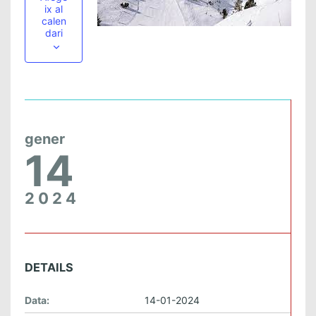
ix al
calen
dari
gener
14
2024
DETAILS
Data:
14-01-2024