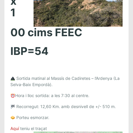
x
1
00 cims FEEC
IBP=54
Sortida matinal al Massís de Cadiretes – l’Ardenya (La
Selva-Baix Empordà).
Hora i lloc sortida: a les 7:30 al centre.
Recorregut: 12,60 Km. amb desnivell de +/- 510 m.
Porteu esmorzar.
Aquí
teniu el traçat