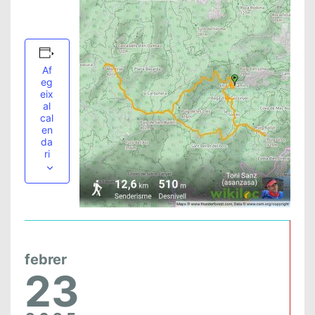
Af
eg
eix
al
cal
en
da
ri
febrer
23