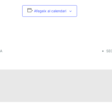
Afegeix al calendari
DA
SE