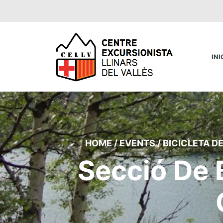
INI
HOME
/
EVENTS
/
BICICLETA D
Secció De 