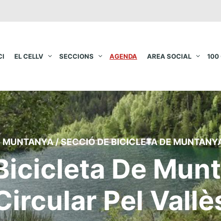
CI
EL CELLV
SECCIONS
AGENDA
AREA SOCIAL
100
E MUNTANYA
/
SECCIÓ DE BICICLETA DE MUNTANYA
Bicicleta De Munt
Circular Pel Vallè