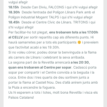
vulgui afegir
18.15h
Desde Can Diviu, FALCONS i qui s’hi vulgui afegir
18.30h
Desde l’entrada
del
Polígon Llinars Park amb el
Polígon industrial Mogent TALPS i qui s’hi vulgui afegir
18.45h
Desde el Centre Cívic de Llinars. TRITONS i qui
s’hi vulgui afegir
Per facilitar-ho tot plegat,
ens trobarem tots a les 17.00h
al CELLV
per sortir repartits cap als diferents punts. Hi
haurà samarretes per a tots els participants
i preveiem
que l’activitat acabi a les 19.30h.
Si no voleu córrer, podeu donar la benvinguda a la flama
als carrers de Llinars i celebrant la seva arribada.
La segona part de la Revetlla arrencarà
a les 20:30,
quan ens trobarem al Centre per sopar
. Cadascú porta
sopar per compartir i el Centre convida a la beguda i la
coca. Entre dos i tres quarts de deu sortirem junts a
portar la
flama
al Castell Nou. Des d’allà anirem junts amb
la Piula a encendre la foguera.
Us hi esperem a tots i totes, molt bona Revetlla i visca els
Països Catalans!