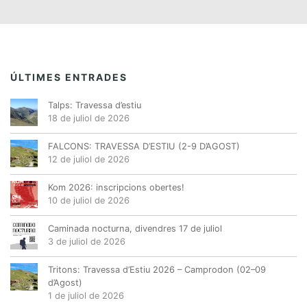
s
s
s
s
s
s
s
m
E
,
,
,
,
,
,
,
s
e
d
n
e
t
ÚLTIMES ENTRADES
v
s
e
Talps: Travessa d’estiu
n
18 de juliol de 2026
i
FALCONS: TRAVESSA D’ESTIU (2-9 D’AGOST)
m
12 de juliol de 2026
e
n
Kom 2026: inscripcions obertes!
10 de juliol de 2026
t
Caminada nocturna, divendres 17 de juliol
3 de juliol de 2026
Tritons: Travessa d’Estiu 2026 – Camprodon (02–09
d’Agost)
1 de juliol de 2026