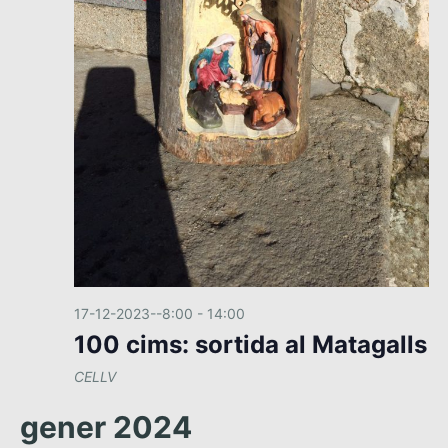
a
v
a
d
i
a
v
s
t
a
e
u
.
a
g
l
a
i
c
t
z
i
a
ó
c
i
17-12-2023--8:00
-
14:00
o
100 cims: sortida al Matagalls
n
s
CELLV
E
gener 2024
s