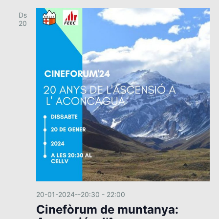
d
e
Ds
20
v
e
n
i
m
e
n
t
20-01-2024--20:30
-
22:00
Cinefòrum de muntanya: