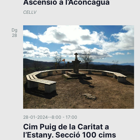
Ascensió a l’Aconcagua
CELLV
Dg
28
28-01-2024--8:00
-
17:00
Cim Puig de la Caritat a
l’Estany. Secció 100 cims