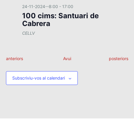
24-11-2024--8:00
-
17:00
100 cims: Santuari de
Cabrera
CELLV
E
E
anteriors
Avui
posteriors
s
s
d
d
e
e
Subscriviu-vos al calendari
v
v
e
e
n
n
i
i
m
m
e
e
n
n
t
t
s
s