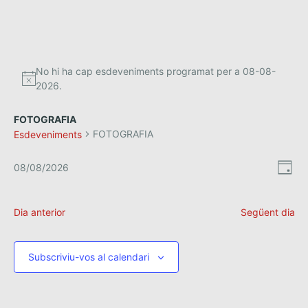
No hi ha cap esdeveniments programat per a 08-08-
2026.
FOTOGRAFIA
FOTOGRAFIA
Esdeveniments
V
N
08/08/2026
D
a
S
i
i
e
a
v
s
l
Dia anterior
Següent dia
e
e
t
g
c
a
c
e
Subscriviu-vos al calendari
i
c
s
o
i
n
d