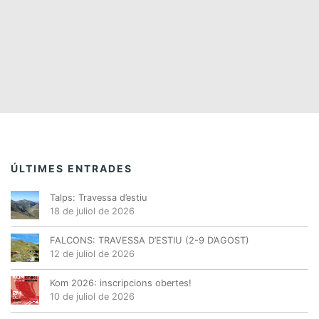
ó
a
e
d
u
n
e
n
a
v
a
d
i
a
v
s
t
a
e
u
.
a
g
l
a
i
ÚLTIMES ENTRADES
c
t
Talps: Travessa d’estiu
z
i
18 de juliol de 2026
a
ó
c
FALCONS: TRAVESSA D’ESTIU (2-9 D’AGOST)
12 de juliol de 2026
i
o
Kom 2026: inscripcions obertes!
n
10 de juliol de 2026
s