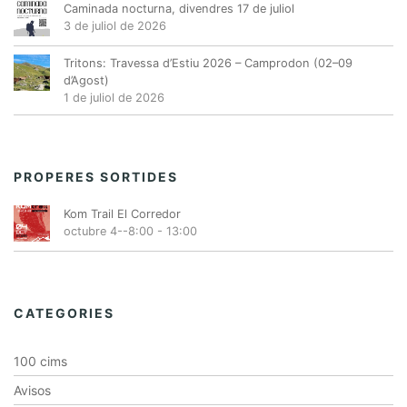
Caminada nocturna, divendres 17 de juliol
E
3 de juliol de 2026
s
d
Tritons: Travessa d’Estiu 2026 – Camprodon (02–09
d’Agost)
e
1 de juliol de 2026
v
e
n
PROPERES SORTIDES
i
m
Kom Trail El Corredor
e
octubre 4--8:00
-
13:00
n
t
CATEGORIES
100 cims
Avisos