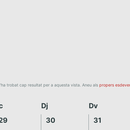
'ha trobat cap resultat per a aquesta vista. Aneu als
propers esdeve
c
Dj
Dv
0
0
0
29
30
31
e
e
e