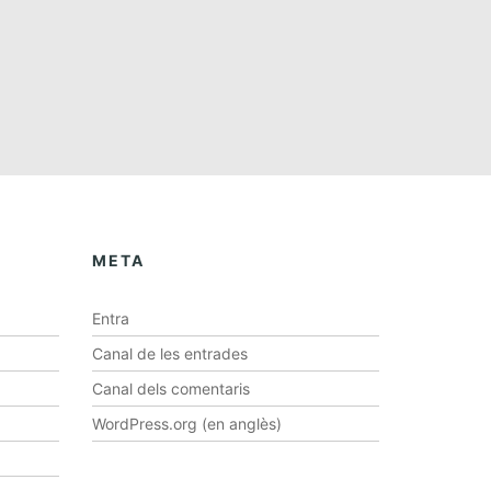
e
e
n
n
t
t
s
s
,
,
META
Entra
Canal de les entrades
Canal dels comentaris
WordPress.org (en anglès)