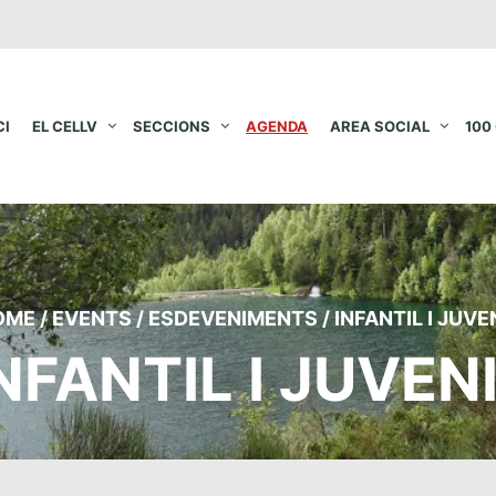
CI
EL CELLV
SECCIONS
AGENDA
AREA SOCIAL
100
OME
/
EVENTS
/
ESDEVENIMENTS
/
INFANTIL I JUVE
NFANTIL I JUVEN