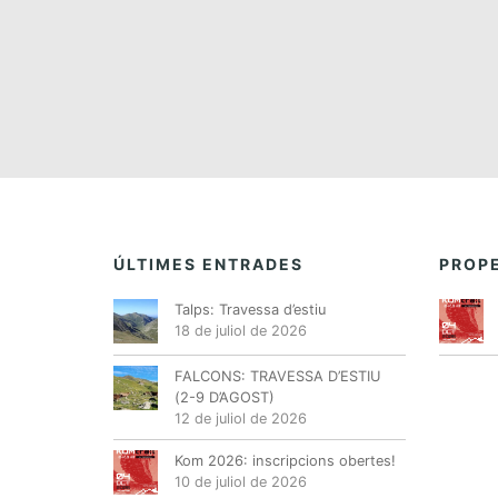
e
e
n
n
t
t
s
s
,
,
ÚLTIMES ENTRADES
PROPE
Talps: Travessa d’estiu
18 de juliol de 2026
FALCONS: TRAVESSA D’ESTIU
(2-9 D’AGOST)
12 de juliol de 2026
Kom 2026: inscripcions obertes!
10 de juliol de 2026