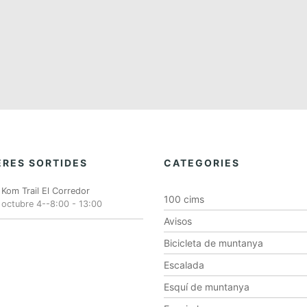
e
e
e
n
n
n
t
t
t
s
s
s
,
,
,
RES SORTIDES
CATEGORIES
Kom Trail El Corredor
100 cims
octubre 4--8:00
-
13:00
Avisos
Bicicleta de muntanya
Escalada
Esquí de muntanya