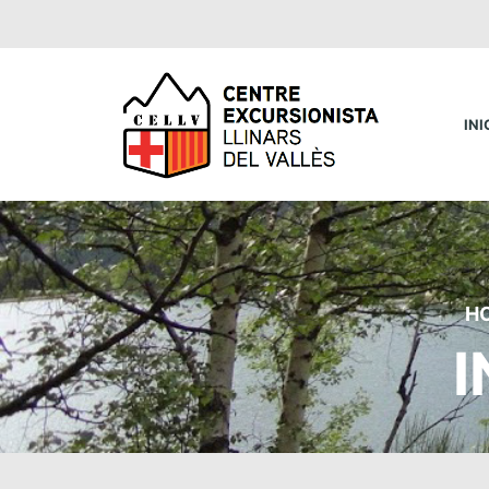
INI
H
I