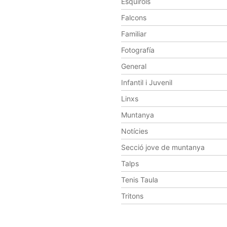
Esquirols
Falcons
Familiar
Fotografía
General
Infantil i Juvenil
Linxs
Muntanya
Notícies
Secció jove de muntanya
Talps
Tenis Taula
Tritons