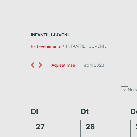
INFANTIL I JUVENIL
INFANTIL I JUVENIL
Esdeveniments
Aquest mes
abril 2023
S
e
l
No s
e
c
c
i
C
Dl
Dt
D
o
a
n
0
0
27
28
a
l
e
e
u