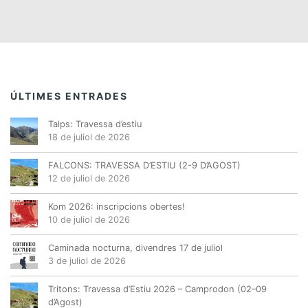
t
t
t
t
t
t
t
i
s
s
s
s
s
s
s
s
m
E
,
,
,
,
,
,
,
s
e
d
n
e
t
ÚLTIMES ENTRADES
v
s
e
Talps: Travessa d’estiu
n
18 de juliol de 2026
i
FALCONS: TRAVESSA D’ESTIU (2-9 D’AGOST)
m
12 de juliol de 2026
e
n
Kom 2026: inscripcions obertes!
10 de juliol de 2026
t
Caminada nocturna, divendres 17 de juliol
3 de juliol de 2026
Tritons: Travessa d’Estiu 2026 – Camprodon (02–09
d’Agost)