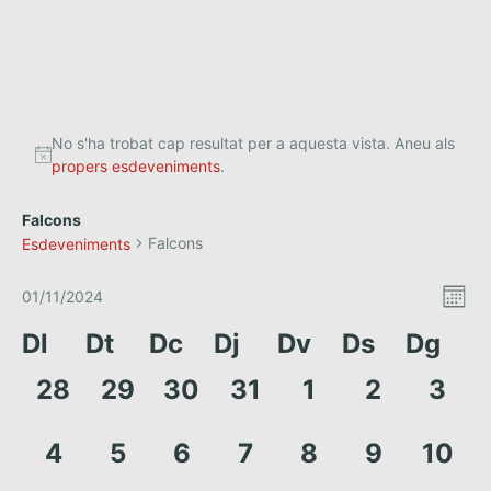
No s'ha trobat cap resultat per a aquesta vista. Aneu als
propers esdeveniments
.
Falcons
Falcons
Esdeveniments
V
N
01/11/2024
M
a
S
i
e
C
Dl
Dt
Dc
Dj
Dv
Ds
Dg
e
s
v
s
l
a
e
0
0
0
0
0
0
0
28
29
30
31
1
2
3
e
t
g
c
l
e
e
e
e
e
e
e
a
c
e
s
s
s
s
s
s
s
e
0
0
0
0
0
0
0
4
5
6
7
8
9
10
i
c
d
d
d
d
d
d
d
s
e
e
e
e
e
e
e
o