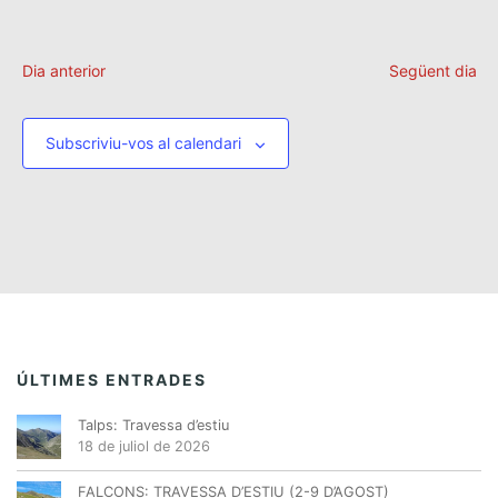
d
e
v
Dia anterior
Següent dia
e
n
Subscriviu-vos al calendari
i
m
e
n
t
ÚLTIMES ENTRADES
Talps: Travessa d’estiu
18 de juliol de 2026
FALCONS: TRAVESSA D’ESTIU (2-9 D’AGOST)