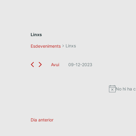
Linxs
Linxs
Esdeveniments
Avui
09-12-2023
S
e
l
No hi ha 
e
c
c
i
o
Dia anterior
n
a
u