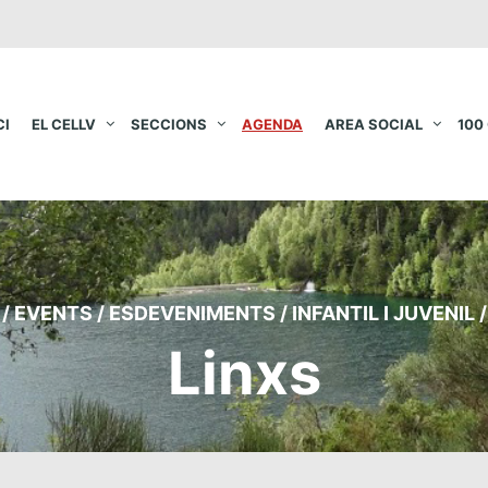
CI
EL CELLV
SECCIONS
AGENDA
AREA SOCIAL
100
/
EVENTS
/
ESDEVENIMENTS
/
INFANTIL I JUVENIL
/
Linxs