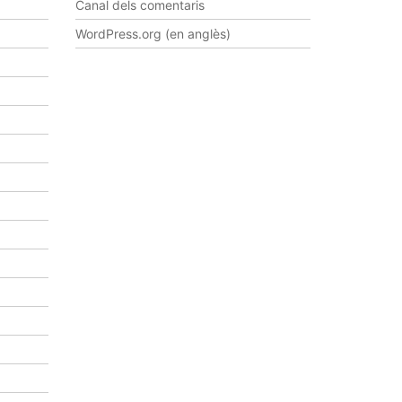
s
Canal dels comentaris
d
WordPress.org (en anglès)
e
v
e
n
i
m
e
n
t