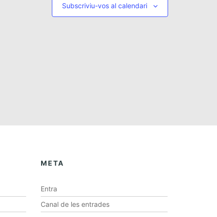
e
Subscriviu-vos al calendari
n
v
a
i
v
s
e
u
a
g
l
a
i
c
t
z
i
a
ó
c
i
META
o
n
Entra
s
Canal de les entrades
E