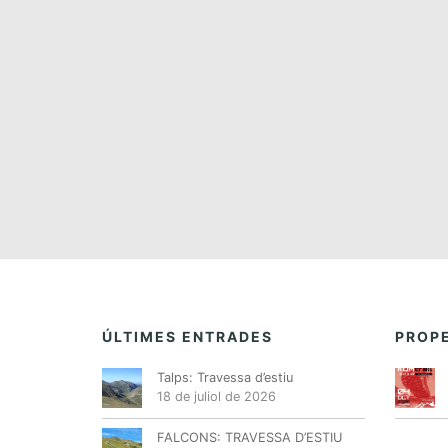
n
a
d
a
t
a
.
ÚLTIMES ENTRADES
PROPE
Talps: Travessa d’estiu
18 de juliol de 2026
FALCONS: TRAVESSA D’ESTIU