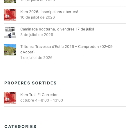
o
n
Kom 2026: inscripcions obertes!
10 de juliol de 2026
s
E
Caminada nocturna, divendres 17 de juliol
s
3 de juliol de 2026
d
Tritons: Travessa d’Estiu 2026 – Camprodon (02–09
e
d’Agost)
v
1 de juliol de 2026
e
n
i
PROPERES SORTIDES
m
e
Kom Trail El Corredor
octubre 4--8:00
-
13:00
n
t
CATEGORIES