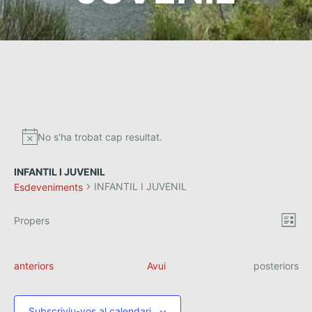
No s'ha trobat cap resultat.
INFANTIL I JUVENIL
INFANTIL I JUVENIL
Esdeveniments
V
N
Propers
L
a
S
i
l
e
i
v
s
s
l
E
E
anteriors
Avui
posteriors
e
t
e
s
s
t
a
g
d
c
d
e
a
c
e
Subscriviu-vos al calendari