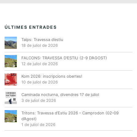
d
n
,
,
,
,
,
,
,
e
t
v
s
e
ÚLTIMES ENTRADES
n
Talps: Travessa d’estiu
i
18 de juliol de 2026
m
e
FALCONS: TRAVESSA D’ESTIU (2-9 D’AGOST)
12 de juliol de 2026
n
t
Kom 2026: inscripcions obertes!
10 de juliol de 2026
Caminada nocturna, divendres 17 de juliol
3 de juliol de 2026
Tritons: Travessa d’Estiu 2026 – Camprodon (02–09
d’Agost)
1 de juliol de 2026