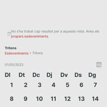
No s'ha trobat cap resultat per a aquesta vista. Aneu als
propers esdeveniments
.
Tritons
Tritons
Esdeveniments
V
N
01/05/2023
M
a
S
i
e
C
Dl
Dt
Dc
Dj
Dv
Ds
Dg
e
s
v
s
l
a
e
0
0
0
0
0
0
0
1
2
3
4
5
6
7
e
t
g
c
l
e
e
e
e
e
e
e
a
c
e
s
s
s
s
s
s
s
e
0
0
0
0
0
0
0
8
9
10
11
12
13
14
i
c
d
d
d
d
d
d
d
s
e
e
e
e
e
e
e
o