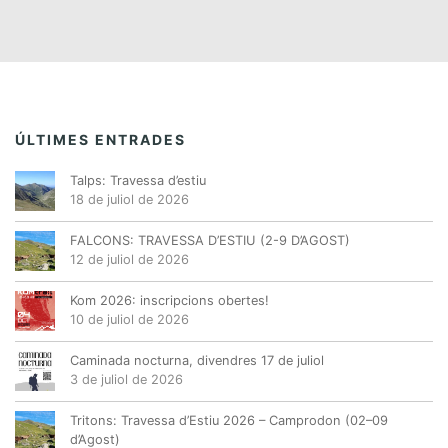
t
t
t
t
t
t
t
i
s
s
s
s
s
s
s
s
m
E
,
,
,
,
,
,
,
s
e
d
n
e
t
ÚLTIMES ENTRADES
v
s
e
Talps: Travessa d’estiu
n
18 de juliol de 2026
i
FALCONS: TRAVESSA D’ESTIU (2-9 D’AGOST)
m
12 de juliol de 2026
e
n
Kom 2026: inscripcions obertes!
10 de juliol de 2026
t
Caminada nocturna, divendres 17 de juliol
3 de juliol de 2026
Tritons: Travessa d’Estiu 2026 – Camprodon (02–09
d’Agost)