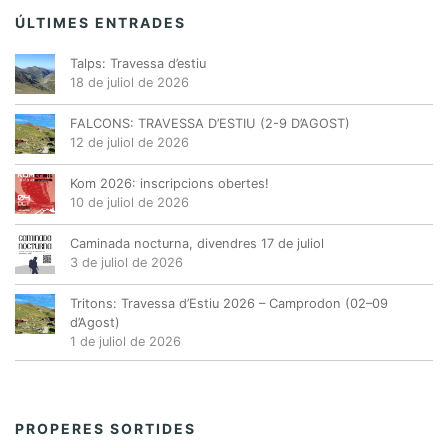
d
n
,
,
,
,
,
,
,
ÚLTIMES ENTRADES
e
t
v
Talps: Travessa d’estiu
s
e
18 de juliol de 2026
n
FALCONS: TRAVESSA D’ESTIU (2-9 D’AGOST)
i
12 de juliol de 2026
m
e
Kom 2026: inscripcions obertes!
10 de juliol de 2026
n
t
Caminada nocturna, divendres 17 de juliol
3 de juliol de 2026
Tritons: Travessa d’Estiu 2026 – Camprodon (02–09
d’Agost)
1 de juliol de 2026
PROPERES SORTIDES