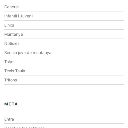
General
Infantil i Juvenil
Linxs
Muntanya
Notícies
Secció jove de muntanya
Talps
Tenis Taula
Tritons
META
Entra