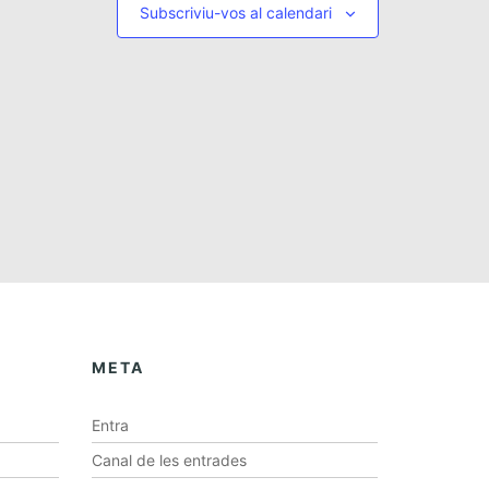
e
Subscriviu-vos al calendari
n
v
a
i
v
s
e
u
a
g
l
a
i
c
t
z
i
a
ó
c
i
META
o
n
Entra
s
Canal de les entrades
E