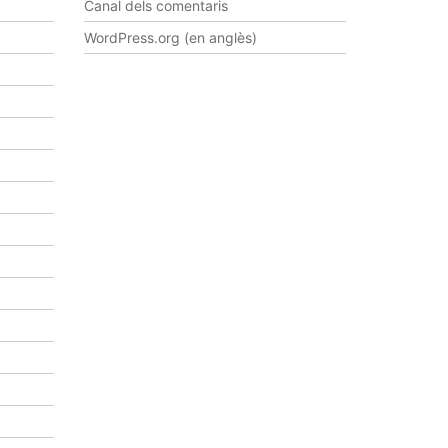
s
Canal dels comentaris
d
WordPress.org (en anglès)
e
v
e
n
i
m
e
n
t