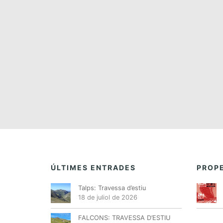
n
a
d
a
t
a
.
ÚLTIMES ENTRADES
PROPE
Talps: Travessa d’estiu
18 de juliol de 2026
FALCONS: TRAVESSA D’ESTIU