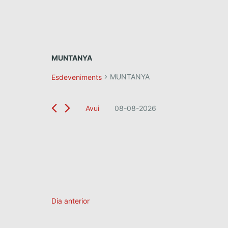
MUNTANYA
MUNTANYA
Esdeveniments
Avui
08-08-2026
S
e
l
e
c
c
i
o
Dia anterior
n
a
u