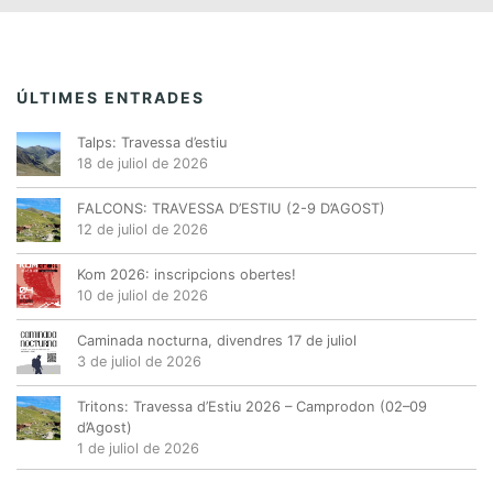
d
n
,
,
,
,
,
,
,
e
t
v
s
e
ÚLTIMES ENTRADES
n
Talps: Travessa d’estiu
i
18 de juliol de 2026
m
e
FALCONS: TRAVESSA D’ESTIU (2-9 D’AGOST)
12 de juliol de 2026
n
t
Kom 2026: inscripcions obertes!
10 de juliol de 2026
Caminada nocturna, divendres 17 de juliol
3 de juliol de 2026
Tritons: Travessa d’Estiu 2026 – Camprodon (02–09
d’Agost)
1 de juliol de 2026