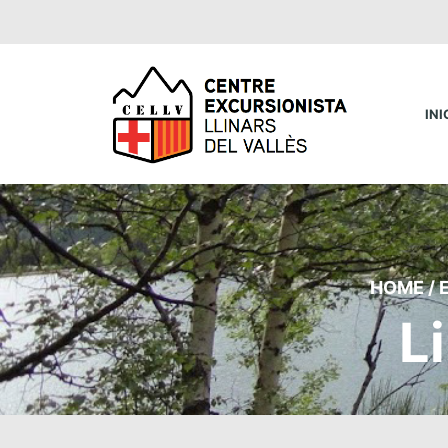
INI
HOME
/
L