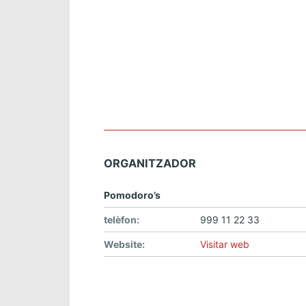
ORGANITZADOR
Pomodoro’s
telèfon:
999 11 22 33
Website:
Visitar web