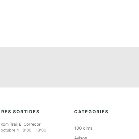
RES SORTIDES
CATEGORIES
Kom Trail El Corredor
100 cims
octubre 4--8:00
-
13:00
Avisos