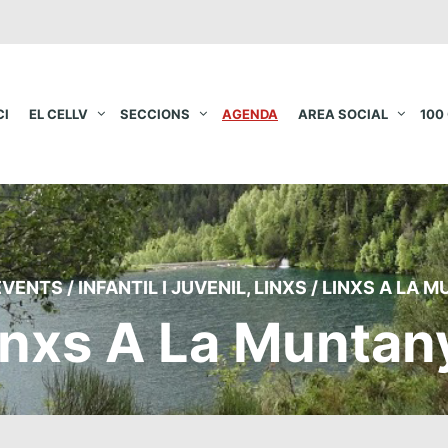
CI
EL CELLV
SECCIONS
AGENDA
AREA SOCIAL
100
EVENTS
/
INFANTIL I JUVENIL
,
LINXS
/
LINXS A LA 
inxs A La Muntan