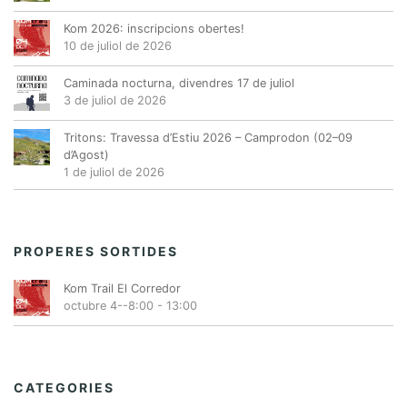
n
Kom 2026: inscripcions obertes!
i
10 de juliol de 2026
m
e
Caminada nocturna, divendres 17 de juliol
3 de juliol de 2026
n
t
Tritons: Travessa d’Estiu 2026 – Camprodon (02–09
d’Agost)
1 de juliol de 2026
PROPERES SORTIDES
Kom Trail El Corredor
octubre 4--8:00
-
13:00
CATEGORIES