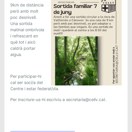
9km de distància
però amb molt
poc desnivell.
Una sortida
matinal ombrívola
i refrescant en
què tot i això
caldrà portar
aigua.
Per participar-hi
cal ser soci/a del
Centre i estar federat/da.
Per inscriure-us-hi escriviu a secretaria@cellv.cat.