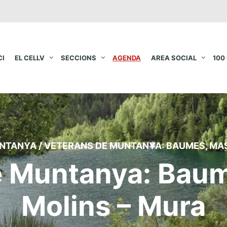
CI
EL CELLV
SECCIONS
AGENDA
AREA SOCIAL
100
NTANYA
/
VETERANS DE MUNTANYA: BAUMES, MASI
 Muntanya: Baum
Molins – Mura