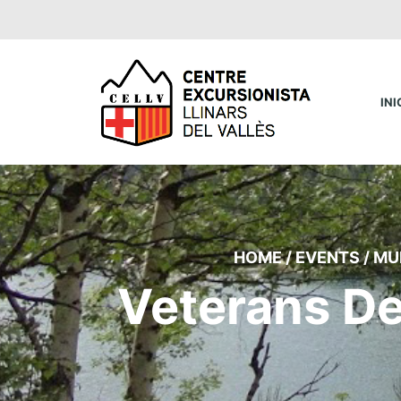
INI
HOME
/
EVENTS
/
MU
Veterans De