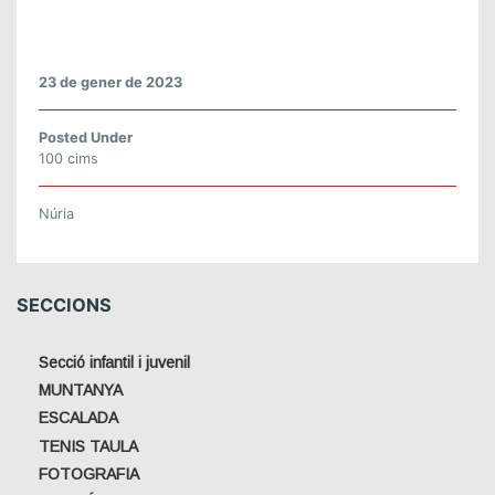
E
L
’
E
23 de gener de 2023
S
T
Posted Under
A
100 cims
N
Y
Núria
.
D
I
SECCIONS
U
M
E
Secció infantil i juvenil
N
MUNTANYA
G
ESCALADA
E
TENIS TAULA
2
FOTOGRAFIA
9