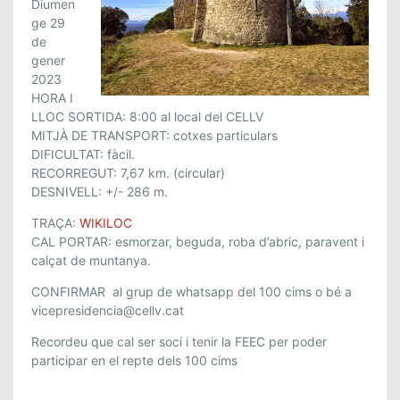
Diumen
S
ge 29
A
de
N
gener
T
2023
P
HORA I
A
LLOC SORTIDA: 8:00 al local del CELLV
T
MITJÀ DE TRANSPORT: cotxes particulars
L
DIFICULTAT: fàcil.
RECORREGUT: 7,67 km. (circular)
L
DESNIVELL: +/- 286 m.
A
R
TRAÇA:
WIKILOC
I
CAL PORTAR: esmorzar, beguda, roba d’abric, paravent i
,
calçat de muntanya.
E
CONFIRMAR al grup de whatsapp del 100 cims o bé a
L
vicepresidencia@cellv.cat
P
L
Recordeu que cal ser soci i tenir la FEEC per poder
A
participar en el repte dels 100 cims
D