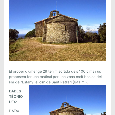
1
El proper diumenge 29 tenim sortida dels 100 cims i us
0
proposem fer una matinal per una zona molt bonica del
Pla de l’Estany: el cim de Sant Patllari (641 m.)
.
0
C
DADES
I
TÈCNIQ
M
UES
:
S
DATA:
.