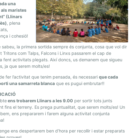
ada una
 als maristes
t” (Llinars
lès)
, plena
tats,
nça i cohesió!
sabeu, la primera sortida sempre és conjunta, cosa que vol dir
t Tritons com Talps, Falcons i Linxs passarem el cap de
 fent activitats plegats. Així doncs, us demanem que sigueu
s, ja que serem molts/es!
 de fer l’activitat que tenim pensada, és necessari
que cada
porti una samarreta blanca
que es pugui embrutar!!
FICACIÓ
abte
ens trobarem Llinars a les 9.00
per sortir tots junts
t fins el terreny. Es prega puntualitat, que serem molts/es! Un
ibem, ens prepararem i farem alguna activitat conjunta
ma!
enge ens despertarem ben d’hora per recollir i estar preparats
 les proves!