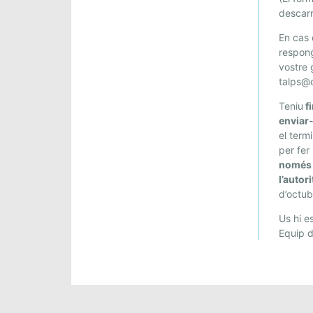
descar
En cas q
respong
vostre 
talps@c
Teniu
fi
enviar
el term
per fer
només 
l’autor
d’octub
Us hi e
Equip d