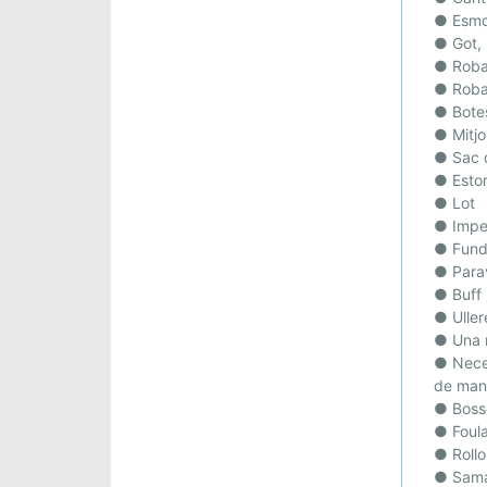
● Esmor
● Got, 
● Roba
● Roba 
● Bote
● Mitj
● Sac 
● Esto
● Lot
● Impe
● Fund
● Para
● Buff
● Uller
● Una 
● Neces
de man
● Bosse
● Foula
● Roll
● Sama