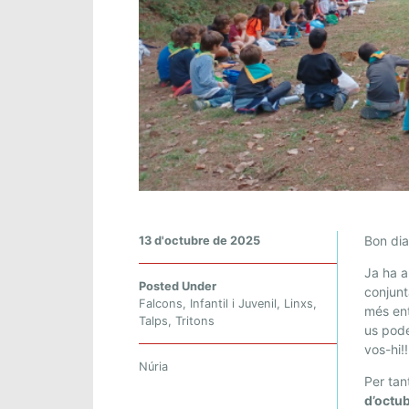
2
Bon dia
13 d'octubre de 2025
5
Ja ha a
I
Posted Under
conjunt
2
Falcons
,
Infantil i Juvenil
,
Linxs
,
més ent
Talps
,
Tritons
6
us pod
D
vos-hi!!
’
Núria
Per tan
O
d’octu