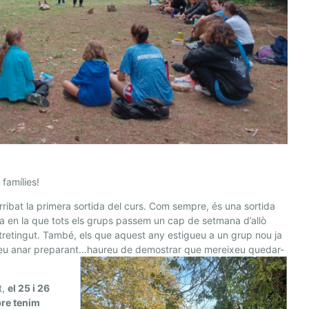
 famílies!
rribat la primera sortida del curs. Com sempre, és una sortida
a en la que tots els grups passem un cap de setmana d’allò
retingut. També, els que aquest any estigueu a un grup nou ja
eu anar preparant…haureu de demostrar que mereixeu quedar-
t,
el 25 i 26
bre tenim