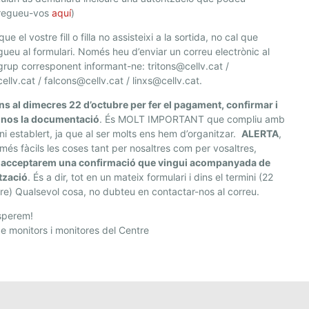
regueu-vos
aquí
)
ue el vostre fill o filla no assisteixi a la sortida, no cal que
ueu al formulari. Només heu d’enviar un correu electrònic al
grup corresponent informant-ne: tritons@cellv.cat /
ellv.cat / falcons@cellv.cat / linxs@cellv.cat.
ns al dimecres 22 d’octubre per fer el pagament, confirmar i
-nos la documentació
. És MOLT IMPORTANT que compliu amb
ini establert, ja que al ser molts ens hem d’organitzar.
ALERTA
,
 més fàcils les coses tant per nosaltres com per vosaltres,
acceptarem una confirmació que vingui acompanyada de
ització
. És a dir, tot en un mateix formulari i dins el termini (22
re) Qualsevol cosa, no dubteu en contactar-nos al correu.
sperem!
e monitors i monitores del Centre