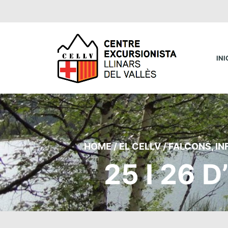
INI
HOME
/
EL CELLV
/
FALCONS
,
IN
25 I 26 D