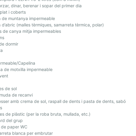
zar, dinar, berenar i sopar del primer dia
plat i coberts
 de muntanya impermeable
d’abric (malles tèrmiques, samarreta tèrmica, polar)
s de canya mitja impermeables
ons
de dormir
ra
rmeable/Capelina
a de motxilla impermeable
vent
es de sol
muda de recanvi
ser amb crema de sol, raspall de dents i pasta de dents, sabó
s
s de plàstic (per la roba bruta, mullada, etc.)
rd del grup
o de paper WC
rreta blanca per embrutar