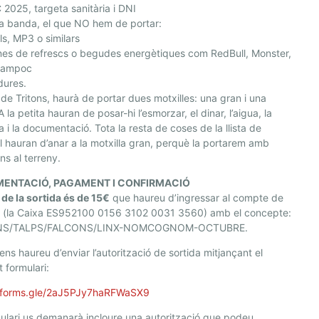
2025, targeta sanitària i DNI
ra banda, el que NO hem de portar:
s, MP3 o similars
nes de refrescs o begudes energètiques com RedBull, Monster,
 tampoc
dures.
 de Tritons, haurà de portar dues motxilles: una gran i una
A la petita hauran de posar-hi l’esmorzar, el dinar, l’aigua, la
a i la documentació. Tota la resta de coses de la llista de
l hauran d’anar a la motxilla gran, perquè la portarem amb
ins al terreny.
ENTACIÓ, PAGAMENT I CONFIRMACIÓ
 de la sortida és de 15€
que haureu d’ingressar al compte de
 (la Caixa ES952100 0156 3102 0031 3560) amb el concepte:
NS/TALPS/FALCONS/LINX-NOMCOGNOM-OCTUBRE.
ens haureu d’enviar l’autorització de sortida mitjançant el
 formulari:
//forms.gle/2aJ5PJy7haRFWaSX9
mulari us demanarà incloure una autorització que podeu