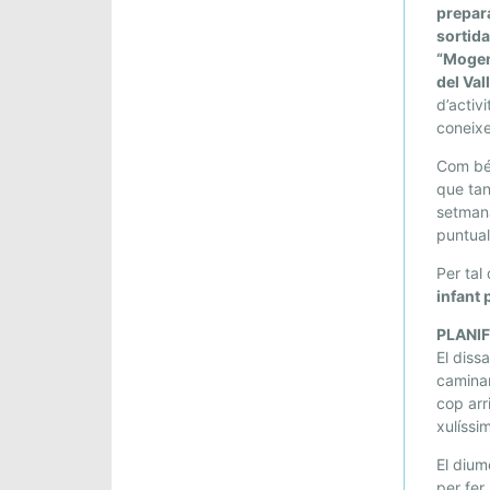
C
prepar
T
sortida
U
“Mogen
B
del Val
R
d’activi
E
coneixe
:
Com bé 
S
que tan
O
setmana
R
puntual
T
I
Per tal
infant 
D
A
PLANI
C
El diss
O
caminan
N
cop arr
J
xulíssi
U
El dium
N
per fer