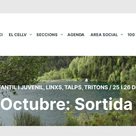
CI
EL CELLV
SECCIONS
AGENDA
AREA SOCIAL
100
FANTIL I JUVENIL
,
LINXS
,
TALPS
,
TRITONS
/
25 I 26
’Octubre: Sortid