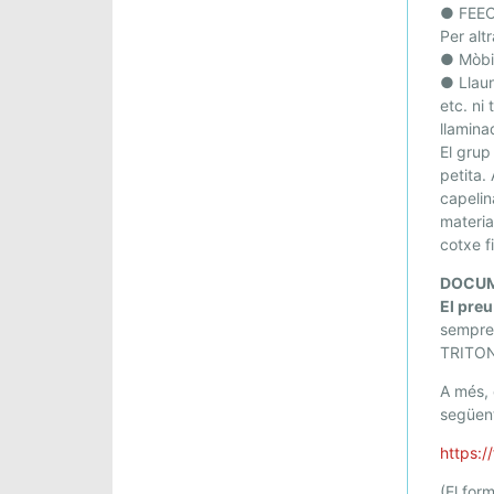
● FEEC 
Per alt
● Mòbil
● Llau
etc. ni
llamina
El grup
petita. 
capelin
materia
cotxe f
DOCUM
El preu
sempre
TRITO
A més, 
següent
https:
(El for