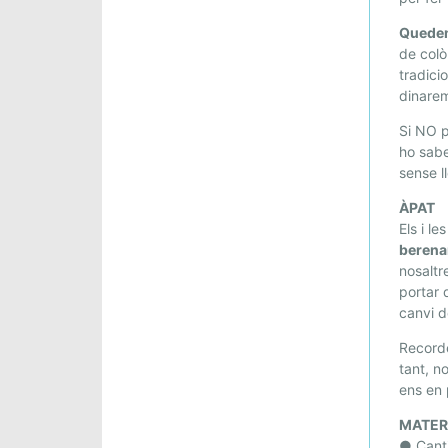
T
A
Quedem 
de colò
tradici
dinarem
Si NO p
ho sabe
sense l
ÀPAT
Els i le
berenar
nosaltr
portar 
canvi d
Recorde
tant, n
ens en 
MATER
● Canti