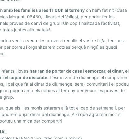
amb les famílies a les 11.00h al terreny
on hem fet nit (Casa
nies Mogent, 08450, Llinars del Vallès), per poder fer les
onals proves de canvi de grup!! Un cop finalitzada l’activitat,
 totes juntes allà mateix!
odeu venir a veure les proves i recollir el vostre fill/a, feu-nos-
r per correu i organitzarem cotxes perquè ningú es quedi
loc.
s infants i joves
hauran de portar de casa l’esmorzar, el dinar, el
 i el sopar de dissabte
. L’esmorzar de diumenge el comprarem
es, i pel que fa al dinar de diumenge, serà- comunitari i el podeu
quan pugeu amb els cotxes al terreny per veure les proves de
e grup.
u que els i les monis estarem allà tot el cap de setmana i, per
o podrem pujar dinar pel diumenge. Així que agrairem molt si
porteu una mica per compartir!
IAL
mplora PLENA 1.5-2 litres (com a mínim)