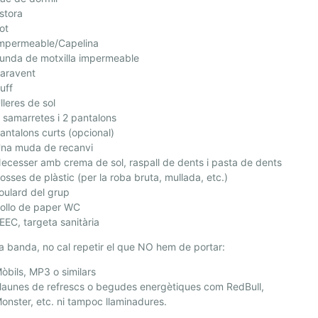
stora
ot
mpermeable/Capelina
unda de motxilla impermeable
aravent
uff
lleres de sol
 samarretes i 2 pantalons
antalons curts (opcional)
na muda de recanvi
ecesser amb crema de sol, raspall de dents i pasta de dents
osses de plàstic (per la roba bruta, mullada, etc.)
oulard del grup
ollo de paper WC
EEC, targeta sanitària
ra banda, no cal repetir el que NO hem de portar:
òbils, MP3 o similars
launes de refrescs o begudes energètiques com RedBull,
onster, etc. ni tampoc llaminadures.