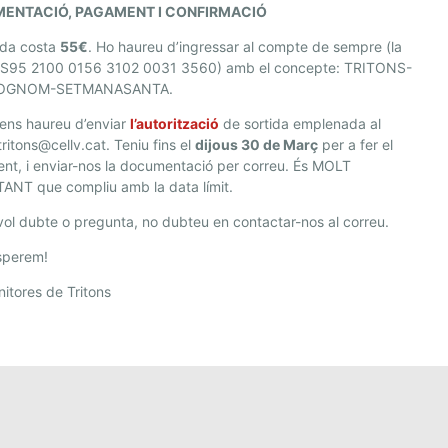
ENTACIÓ, PAGAMENT I CONFIRMACIÓ
ida costa
55€
. Ho haureu d’ingressar al compte de sempre (la
ES95 2100 0156 3102 0031 3560) amb el concepte: TRITONS-
OGNOM-SETMANASANTA.
ens haureu d’enviar
l’autorització
de sortida emplenada al
tritons@cellv.cat. Teniu fins el
dijous 30 de Març
per a fer el
t, i enviar-nos la documentació per correu. És MOLT
ANT que compliu amb la data límit.
ol dubte o pregunta, no dubteu en contactar-nos al correu.
sperem!
itores de Tritons