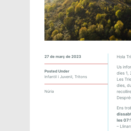
T
Hola Tri
27 de març de 2023
R
Us info
I
Posted Under
dies 1,
T
Infantil i Juvenil
,
Tritons
Les Tri
O
dies, d
N
recolli
Núria
S
Després
.
Ens tro
A
dissabt
C
les 07:
A
– Llinar
M