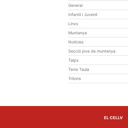
General
Infantil i Juvenil
Linxs
Muntanya
Notícies
Secció jove de muntanya
Talps
Tenis Taula
Tritons
EL CELLV