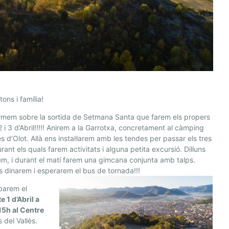
tons i família!
rmem sobre la sortida de Setmana Santa que farem els propers
 2 i 3 d’Abril!!!!! Anirem a la Garrotxa, concretament al càmping
es d’Olot. Allà ens instal·larem amb les tendes per passar els tres
urant els quals farem activitats i alguna petita excursió. Dilluns
rem, i durant el matí farem una gimcana conjunta amb talps.
 dinarem i esperarem el bus de tornada!!!
barem el
e 1 d’Abril a
15h al Centre
s del Vallès.