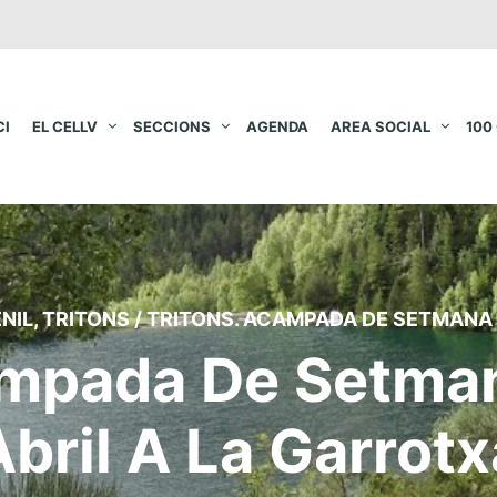
CI
EL CELLV
SECCIONS
AGENDA
AREA SOCIAL
100
ENIL
,
TRITONS
/
TRITONS. ACAMPADA DE SETMANA S
ampada De Setman
Abril A La Garrotx