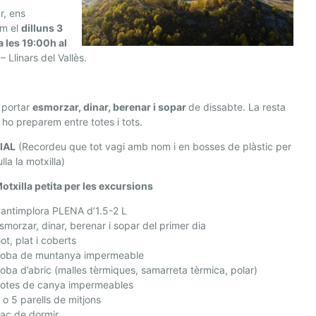
ar, ens
em el
dilluns 3
 a les 19:00h al
e
– Llinars del Vallès.
 portar
esmorzar, dinar, berenar i sopar
de dissabte. La resta
 ho preparem entre totes i tots.
IAL
(Recordeu que tot vagi amb nom i en bosses de plàstic per
lla la motxilla)
otxilla petita per les excursions
antimplora PLENA d’1.5-2 L
smorzar, dinar, berenar i sopar del primer dia
ot, plat i coberts
oba de muntanya impermeable
oba d’abric (malles tèrmiques, samarreta tèrmica, polar)
otes de canya impermeables
 o 5 parells de mitjons
ac de dormir