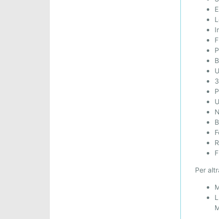
1
E
-
L
3
I
A
F
B
P
R
B
U
I
3
L
P
A
U
L
N
A
B
G
F
A
R
R
F
R
Per alt
O
T
M
X
L
A
M