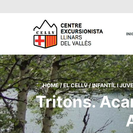
INI
HOME
/
EL CELLV
/
INFANTIL I JUV
Tritons. Ac