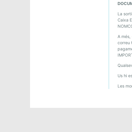
DOCUM
La sort
Caixa 
NOMC
A més, 
correu 
pagamen
IMPORT
Qualsev
Us hi e
Les mon