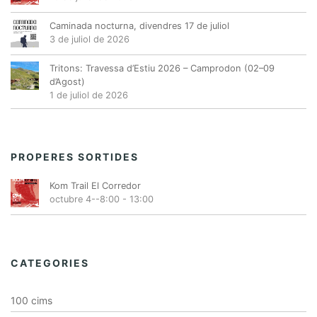
s
Caminada nocturna, divendres 17 de juliol
E
3 de juliol de 2026
s
d
Tritons: Travessa d’Estiu 2026 – Camprodon (02–09
d’Agost)
e
1 de juliol de 2026
v
e
n
PROPERES SORTIDES
i
m
Kom Trail El Corredor
e
octubre 4--8:00
-
13:00
n
t
CATEGORIES
100 cims