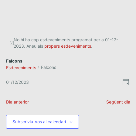
No hi ha cap esdeveniments programat per a 01-12-
2023. Aneu als
propers esdeveniments
.
Falcons
Falcons
Esdeveniments
V
N
01/12/2023
D
a
S
i
i
e
a
v
s
l
Dia anterior
Següent dia
e
e
t
g
c
a
c
e
Subscriviu-vos al calendari
i
c
s
o