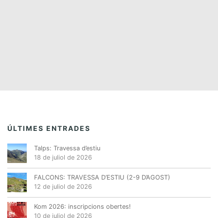
i
n
d
ó
a
e
d
u
n
e
n
a
v
a
d
i
a
v
s
t
a
e
u
.
a
g
l
a
i
ÚLTIMES ENTRADES
c
t
Talps: Travessa d’estiu
z
i
18 de juliol de 2026
a
ó
c
FALCONS: TRAVESSA D’ESTIU (2-9 D’AGOST)
12 de juliol de 2026
i
o
Kom 2026: inscripcions obertes!
n
10 de juliol de 2026