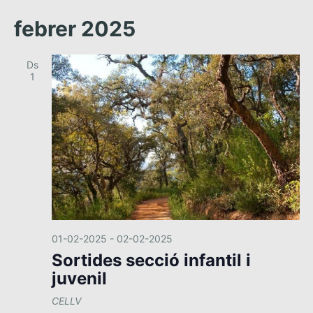
d
e
febrer 2025
v
e
Ds
n
1
i
m
e
n
t
01-02-2025
-
02-02-2025
Sortides secció infantil i
juvenil
CELLV