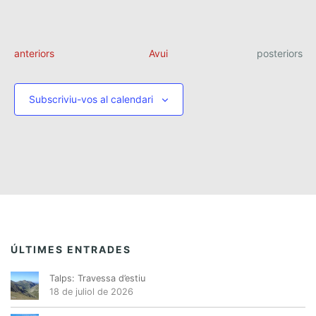
E
E
anteriors
Avui
posteriors
s
s
d
d
e
e
Subscriviu-vos al calendari
v
v
e
n
e
i
n
m
i
e
m
n
t
e
s
n
t
s
ÚLTIMES ENTRADES
Talps: Travessa d’estiu
18 de juliol de 2026