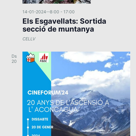
a
i
a
v
s
t
14-01-2024--8:00
-
17:00
a
e
u
Els Esgavellats: Sortida
.
a
secció de muntanya
g
l
a
CELLV
i
c
t
Ds
z
i
20
a
ó
c
i
o
n
s
E
s
d