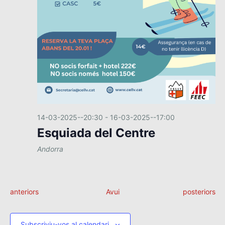
14-03-2025--20:30
-
16-03-2025--17:00
Esquiada del Centre
Andorra
E
E
anteriors
Avui
posteriors
s
s
d
d
e
e
Subscriviu-vos al calendari