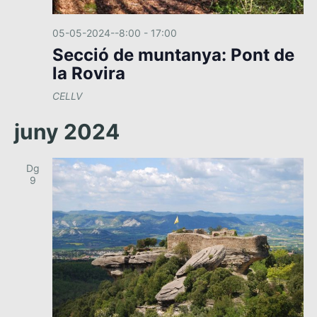
05-05-2024--8:00
-
17:00
Secció de muntanya: Pont de
la Rovira
CELLV
juny 2024
Dg
9