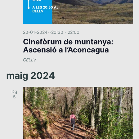
e
v
e
n
20-01-2024--20:30
-
22:00
i
Cinefòrum de muntanya:
m
Ascensió a l’Aconcagua
e
n
CELLV
t
maig 2024
Dg
5