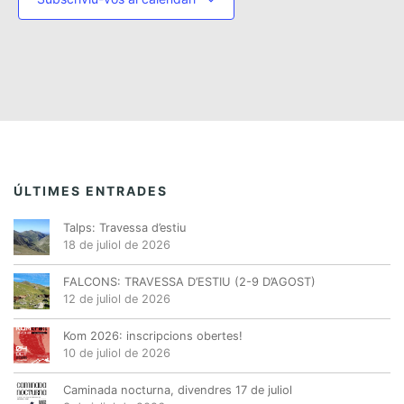
v
v
e
e
n
n
i
i
m
m
e
e
n
n
t
t
s
s
ÚLTIMES ENTRADES
Talps: Travessa d’estiu
18 de juliol de 2026
FALCONS: TRAVESSA D’ESTIU (2-9 D’AGOST)
12 de juliol de 2026
Kom 2026: inscripcions obertes!
10 de juliol de 2026
Caminada nocturna, divendres 17 de juliol