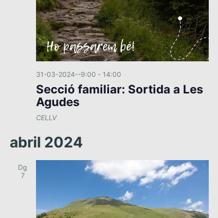
31-03-2024--9:00
-
14:00
Secció familiar: Sortida a Les
Agudes
CELLV
abril 2024
Dg
7