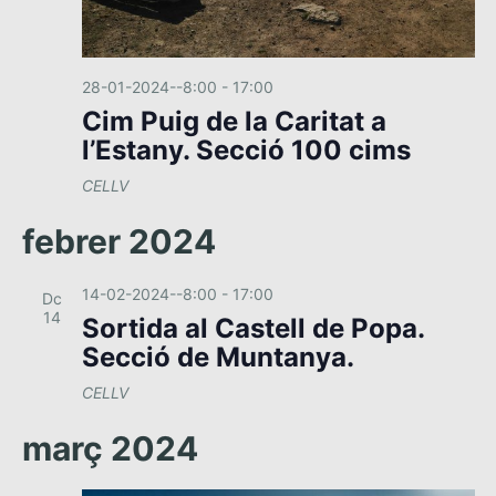
n
i
m
28-01-2024--8:00
-
17:00
e
Cim Puig de la Caritat a
n
l’Estany. Secció 100 cims
t
CELLV
febrer 2024
14-02-2024--8:00
-
17:00
Dc
14
Sortida al Castell de Popa.
Secció de Muntanya.
CELLV
març 2024