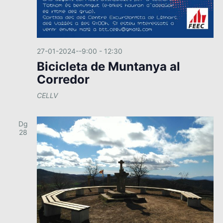
e
.
a
g
l
a
i
c
t
27-01-2024--9:00
-
12:30
z
i
Bicicleta de Muntanya al
a
Corredor
ó
c
CELLV
i
o
Dg
n
28
s
E
s
d
e
v
e