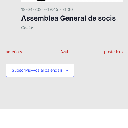
19-04-2024--19:45
-
21:30
Assemblea General de socis
CELLV
E
E
anteriors
Avui
posteriors
s
s
d
d
e
e
Subscriviu-vos al calendari
v
v
e
e
n
n
i
i
m
m
e
e
n
n
t
t
s
s