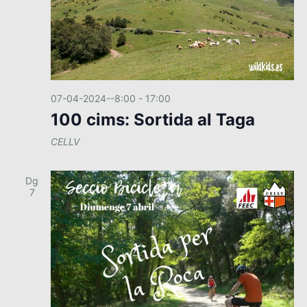
07-04-2024--8:00
-
17:00
100 cims: Sortida al Taga
CELLV
Dg
7