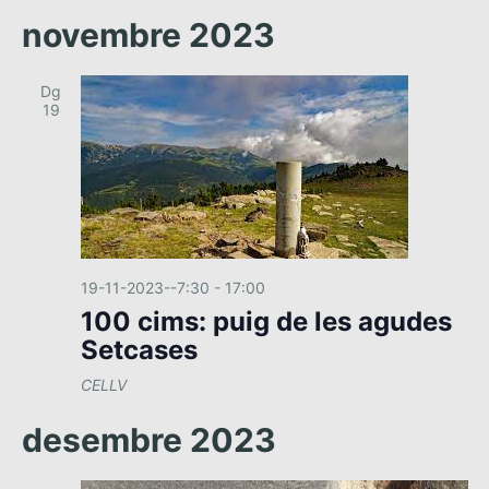
novembre 2023
Dg
19
19-11-2023--7:30
-
17:00
100 cims: puig de les agudes
Setcases
CELLV
desembre 2023