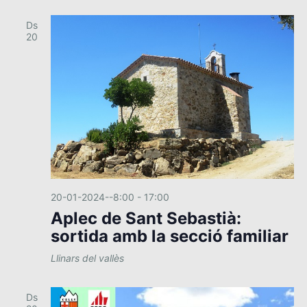
Ds
20
20-01-2024--8:00
-
17:00
Aplec de Sant Sebastià:
sortida amb la secció familiar
Llinars del vallès
Ds