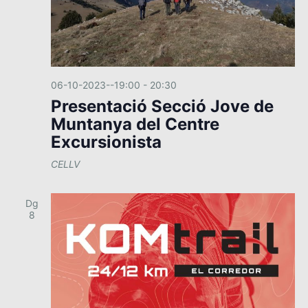
n
i
m
e
n
06-10-2023--19:00
-
20:30
t
Presentació Secció Jove de
Muntanya del Centre
Excursionista
CELLV
Dg
8