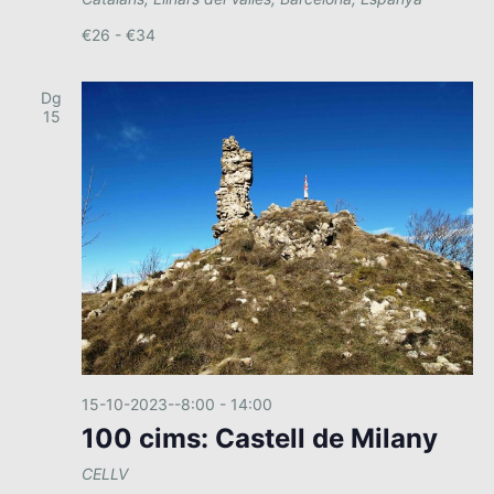
€26 - €34
Dg
15
15-10-2023--8:00
-
14:00
100 cims: Castell de Milany
CELLV