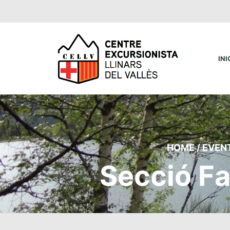
INI
HOME
/
EVEN
Secció Fa