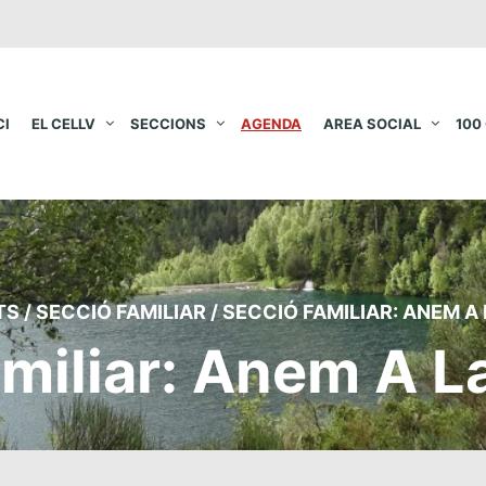
CI
EL CELLV
SECCIONS
AGENDA
AREA SOCIAL
100
TS
/
SECCIÓ FAMILIAR
/
SECCIÓ FAMILIAR: ANEM A
miliar: Anem A L