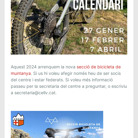
N
Aquest 2024 arrenquem la nova
secció de bicicleta de
O
muntanya
. Si us hi voleu afegir només heu de ser socis
del centre i estar federats. Si voleu més informació
V
passeu per la secretaria del centre a preguntar, o escriviu
A
a secretaria@cellv.cat.
S
E
C
C
I
Ó
D