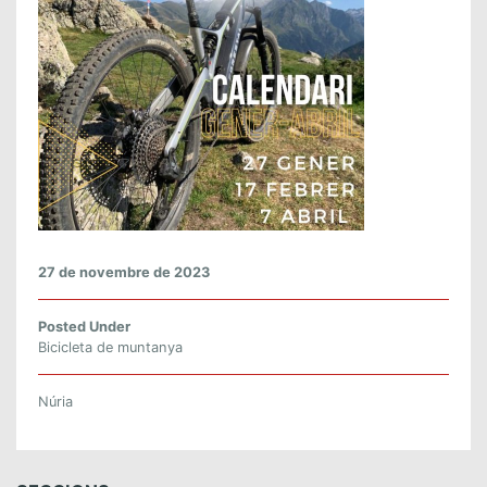
E
B
I
C
I
D
E
M
U
N
T
27 de novembre de 2023
A
N
Posted Under
Y
Bicicleta de muntanya
A
Núria