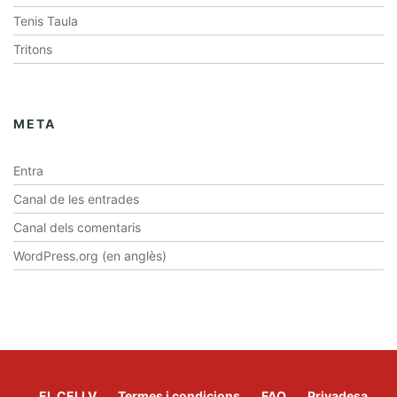
Tenis Taula
Tritons
META
Entra
Canal de les entrades
Canal dels comentaris
WordPress.org (en anglès)
EL CELLV
Termes i condicions
FAQ
Privadesa