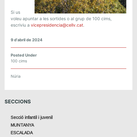
S
:
Si us
C
voleu apuntar a les sortides o al grup de 100 cims,
A
escriviu a
vicepresidencia@cellv.cat
.
L
E
9 d'abril de 2024
N
D
Posted Under
A
100 cims
R
I
Núria
D
E
P
SECCIONS
R
I
M
Secció infantil i juvenil
A
MUNTANYA
V
ESCALADA