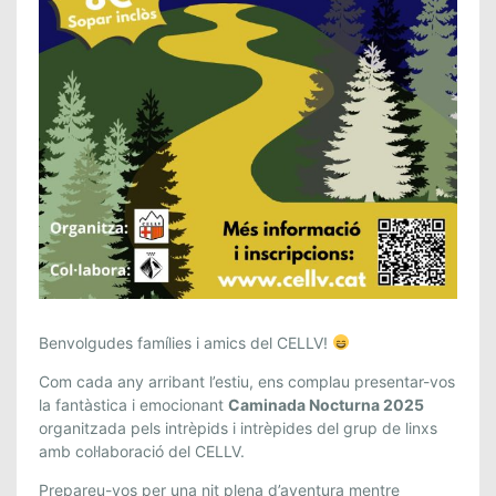
C
Benvolgudes famílies i amics del CELLV!
A
Com cada any arribant l’estiu, ens complau presentar-vos
M
la fantàstica i emocionant
Caminada Nocturna 2025
I
organitzada pels intrèpids i intrèpides del grup de linxs
N
amb col·laboració del CELLV.
A
Prepareu-vos per una nit plena d’aventura mentre