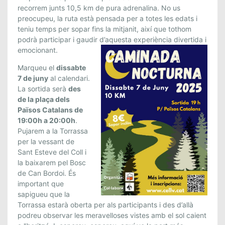
D
recorrem junts 10,5 km de pura adrenalina. No us
A
preocupeu, la ruta està pensada per a totes les edats i
N
teniu temps per sopar fins la mitjanit, així que tothom
O
podrà participar i gaudir d’aquesta experiència divertida i
C
emocionant.
T
U
Marqueu el
dissabte
7 de juny
al calendari.
R
La sortida serà
des
N
de la plaça dels
A
Països Catalans de
2
19:00h a 20:00h
.
0
Pujarem a la Torrassa
2
per la vessant de
5
Sant Esteve del Coll i
la baixarem pel Bosc
de Can Bordoi. És
important que
sapigueu que la
Torrassa estarà oberta per als participants i des d’allà
podreu observar les meravelloses vistes amb el sol caient