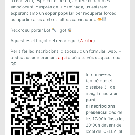
a l’horitzó. I, espereu, espereu, aquí ve la part més
emocionant: després de la caminada, us estarem
esperant amb un
sopar popular
per recuperar forces i
compartir rialles amb els altres caminadors.
Recordeu portar Lot
i got
Aquest és el traçat del recorregut (
Wikiloc
)
Per a fer les inscripcions, disposeu d’un formulari web. Hi
podeu accedir prement
aquí
o bé a través d’aquest codi
QR
Informar-vos
també que el
dissabte 31 de
maig hi haurà un
punt
d’inscripcions
presencial
des de
les 17:00h fins a les
20:00h davant del
local del CELLV (al