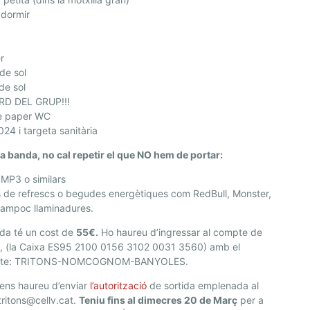
 dormir
r
 de sol
de sol
D DEL GRUP!!!
de paper WC
24 i targeta sanitària
ra banda, no cal repetir el que NO hem de portar:
 MP3 o similars
 de refrescs o begudes energètiques com RedBull, Monster,
 tampoc llaminadures.
ida té un cost de
55€.
Ho haureu d’ingressar al compte de
, (la Caixa ES95 2100 0156 3102 0031 3560) amb el
pte: TRITONS-NOMCOGNOM-BANYOLES.
ens haureu d’enviar
l’autorització
de sortida emplenada al
tritons@cellv.cat.
Teniu fins al dimecres 20 de Març
per a