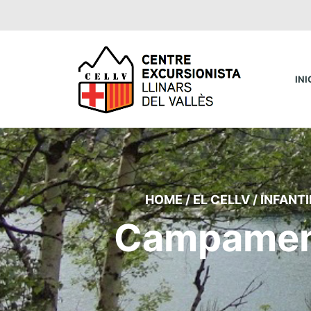
INI
HOME
/
EL CELLV
/
INFANTI
Campament