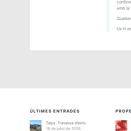
confir
amb la 
Qualsev
Us hi e
ÚLTIMES ENTRADES
PROPE
Talps: Travessa d’estiu
18 de juliol de 2026