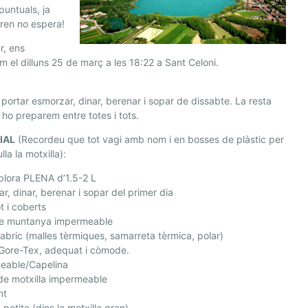
puntuals, ja
tren no espera!
ar, ens
m el dilluns 25 de març a les 18:22 a Sant Celoni.
portar esmorzar, dinar, berenar i sopar de dissabte. La resta
 ho preparem entre totes i tots.
IAL
(Recordeu que tot vagi amb nom i en bosses de plàstic per
lla la motxilla):
plora PLENA d’1.5-2 L
r, dinar, berenar i sopar del primer dia
ot i coberts
e muntanya impermeable
abric (malles tèrmiques, samarreta tèrmica, polar)
 Gore-Tex, adequat i còmode.
eable/Capelina
de motxilla impermeable
nt
 petita (dins la motxilla gran)