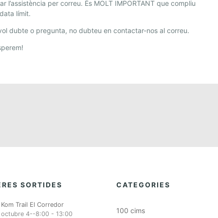
mar l’assistència per correu. És MOLT IMPORTANT que compliu
data límit.
ol dubte o pregunta, no dubteu en contactar-nos al correu.
sperem!
RES SORTIDES
CATEGORIES
Kom Trail El Corredor
100 cims
octubre 4--8:00
-
13:00