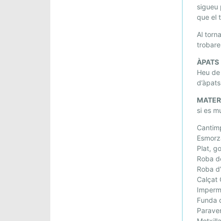
S
sigueu 
T
que el 
R
Al torn
I
trobare
T
O
ÀPATS
N
Heu de 
d’àpats
S
S
MATER
E
si es mu
T
Cantim
M
Esmorza
A
Plat, g
N
Roba d
A
Roba d’
S
Calçat
A
Imperm
N
Funda 
T
Parave
Motxilla