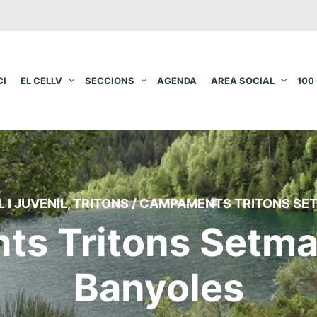
CI
EL CELLV
SECCIONS
AGENDA
AREA SOCIAL
100
L I JUVENIL
,
TRITONS
/
CAMPAMENTS TRITONS SET
s Tritons Setma
Banyoles