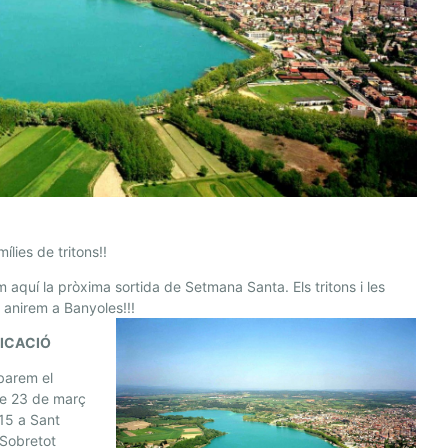
ílies de tritons!!
m aquí la pròxima sortida de Setmana Santa. Els tritons i les
s anirem a Banyoles!!!
FICACIÓ
barem el
te 23 de març
:15 a Sant
 Sobretot