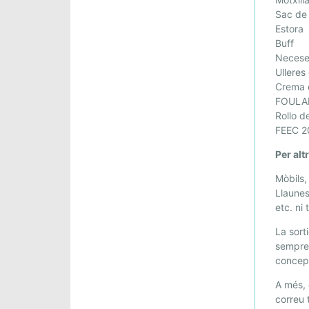
A
A
Sac de
Estora
B
Buff
A
Necese
N
Ulleres
Y
Crema 
O
FOULAR
L
Rollo 
E
FEEC 20
S
Per alt
Mòbils,
Llaunes
etc. ni
La sort
sempre
conce
A més, 
correu 