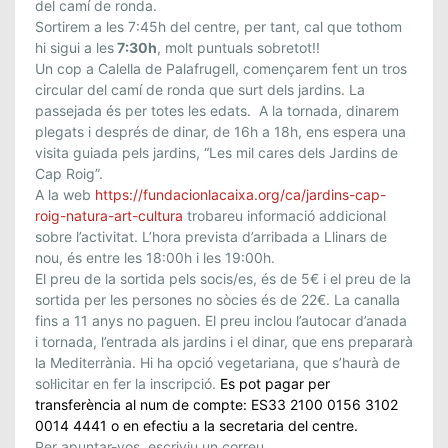
del camí de ronda.
D
Sortirem a les 7:45h del centre, per tant, cal que tothom
E
hi sigui a les
7:30h
, molt puntuals sobretot!!
J
Un cop a Calella de Palafrugell, començarem fent un tros
U
circular del camí de ronda que surt dels jardins. La
N
passejada és per totes les edats. A la tornada, dinarem
Y
plegats i després de dinar, de 16h a 18h, ens espera una
–
visita guiada pels jardins, “Les mil cares dels Jardins de
C
Cap Roig”.
A
A la web
https://fundacionlacaixa.org/
ca/jardins-cap-
roig-natura-
art-cultura
trobareu informació addicional
L
sobre l’activitat. L’hora prevista d’arribada a Llinars de
E
nou, és entre les 18:00h i les 19:00h.
L
El preu de la sortida pels socis/es, és de 5€ i el preu de la
L
sortida per les persones no sòcies és de 22€. La canalla
A
fins a 11 anys no paguen. El preu inclou l’autocar d’anada
D
i tornada, l’entrada als jardins i el dinar, que ens prepararà
E
la Mediterrània. Hi ha opció vegetariana, que s’haurà de
P
sol·licitar en fer la inscripció.
Es pot pagar per
A
transferència al num de compte: ES33 2100 0156 3102
L
0014 4441 o en efectiu a la secretaria del centre.
Per apuntar-vos, escriviu un correu