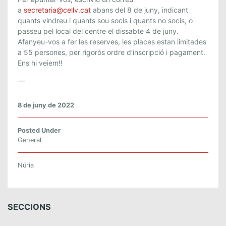
A
a
secretaria@
cellv
.cat
abans del 8 de juny, indicant
F
quants vindreu i quants sou socis i quants no socis, o
R
passeu pel local del centre el dissabte 4 de juny.
U
Afanyeu-vos a fer les reserves, les places estan limitades
G
a 55 persones, per rigorós ordre d’inscripció i pagament.
E
Ens hi veiem!!
L
L
—
8 de juny de 2022
Posted Under
General
Núria
SECCIONS