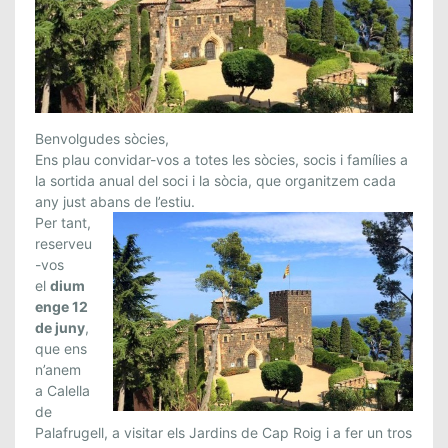
D
Benvolgudes sòcies,
I
Ens plau convidar-vos a totes les sòcies, socis i famílies a
la sortida anual del soci i la sòcia, que organitzem cada
A
any just abans de l’estiu.
D
Per tant,
A
reserveu
D
-vos
E
el
dium
L
enge 12
S
de juny
,
O
que ens
C
n’anem
I
a Calella
1
de
Palafrugell, a visitar els Jardins de Cap Roig i a fer un tros
2