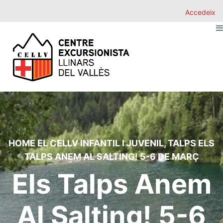
Accedeix
HOME
EL CELLV
INFANTIL I JUVENIL
,
TALPS
ELS
TALPS ANEM AL SALTING! 5-6 DE MARÇ
Els Talps Anem
Al Salting! 5-6