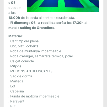
e 05
A
quedem
L
a les
T
18:00h
de la tarda al centre excursionista.
I
. El
diumenge 06
, la
recollida
serà a les 17:30h
al
N
mateix salting de Granollers
.
G
Material
:
!
. Cantimplora plena
5
. Got, plat i coberts
-
. Roba de muntanya impermeable
6
. Roba d’abrigar, samarreta tèrmica, polar…
D
. Calçat còmode
E
. Mitjons
M
. MITJONS ANTILLISCANTS
A
. Sac de dormir
R
. Màrfega
. Lot
Ç
. Capelina
. Funda de motxilla impermeable
. Paravent
. Buf