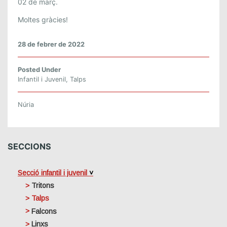
02 de març.
Moltes gràcies!
28 de febrer de 2022
Posted Under
Infantil i Juvenil
,
Talps
Núria
SECCIONS
Secció infantil i juvenil
Tritons
Talps
Falcons
Linxs