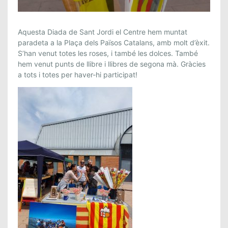
È
Aquesta Diada de Sant Jordi el Centre hem muntat
X
paradeta a la Plaça dels Països Catalans, amb molt d’èxit.
S’han venut totes les roses, i també les dolces. També
I
hem venut punts de llibre i llibres de segona mà. Gràcies
T
a tots i totes per haver-hi participat!
D
E
L
A
D
I
A
D
A
D
E
S
A