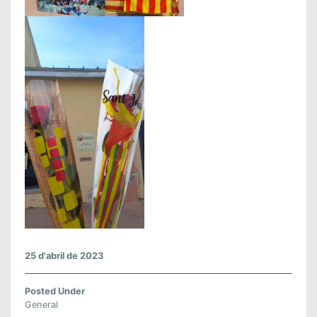
N
T
J
O
R
D
I
A
L
C
E
L
L
V
25 d'abril de 2023
Posted Under
General