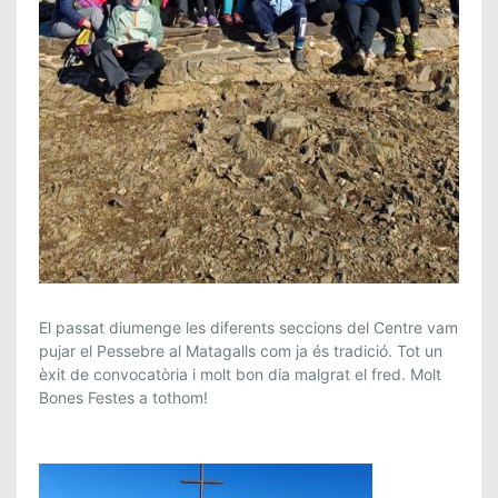
È
El passat diumenge les diferents seccions del Centre vam
X
pujar el Pessebre al Matagalls com ja és tradició. Tot un
èxit de convocatòria i molt bon dia malgrat el fred. Molt
I
Bones Festes a tothom!
T
D
E
L