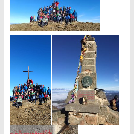
A
P
U
J
A
D
A
D
E
L
P
E
S
S
E
B
R
E
A
L