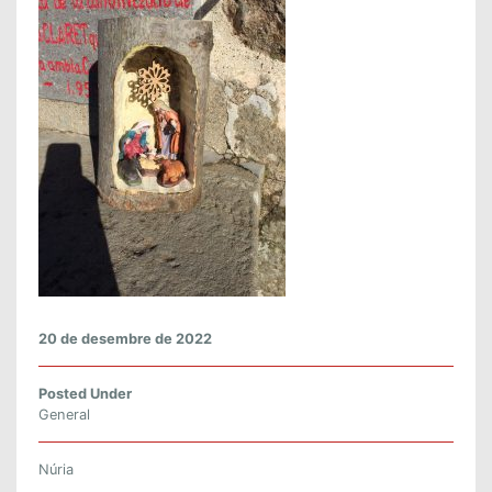
M
A
T
A
G
A
L
L
S
20 de desembre de 2022
Posted Under
General
Núria