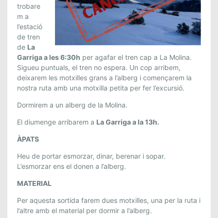
O
trobare
R
m a
T
l’estació
I
de tren
de
La
D
Garriga a les 6:30h
per agafar el tren cap a La Molina.
A
Sigueu puntuals, el tren no espera. Un cop arribem,
C
deixarem les motxilles grans a l’alberg i començarem la
A
nostra ruta amb una motxilla petita per fer l’excursió.
N
C
Dormirem a un alberg de la Molina.
E
El diumenge arribarem a
La Garriga a la 13h.
L
·
ÀPATS
L
Heu de portar esmorzar, dinar, berenar i sopar.
A
L’esmorzar ens el donen a l’alberg.
D
A
MATERIAL
A
Per aquesta sortida farem dues motxilles, una per la ruta i
L
l’altre amb el material per dormir a l’alberg.
A