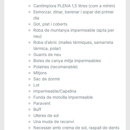
M
Cantimplora PLENA 1,5 litres (com a mínim)
Esmorzar, dinar, berenar i sopar del primer
O
dia
L
Got, plat i coberts
I
Roba de muntanya impermeable (apta per
N
neu)
A
Roba d’abric (malles tèrmiques, samarreta
.
tèrmica, polar)
2
Guants de neu
4
Botes de canya mitja impermeables
I
Polaines (recomanable)
2
Mitjons
5
Sac de dormir
Lot
D
Impermeable/Capelina
E
Funda de motxilla impermeable
G
Paravent
E
Buff
N
Ulleres de sol
E
Una muda de recanvi
R
Necesser amb crema de sol, raspall de dents