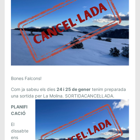
F
Bones Falcons!
A
Com ja sabeu els dies
24 i 25 de gener
tenim preparada
L
una sortida per La Molina. SORTIDACANCEL·LADA.
C
O
PLANIFI
N
CACIÓ
S
El
:
dissabte
S
ens