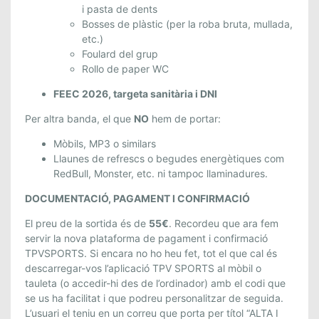
i pasta de dents
Bosses de plàstic (per la roba bruta, mullada,
etc.)
Foulard del grup
Rollo de paper WC
FEEC 2026, targeta sanitària i DNI
Per altra banda, el que
NO
hem de portar:
Mòbils, MP3 o similars
Llaunes de refrescs o begudes energètiques com
RedBull, Monster, etc. ni tampoc llaminadures.
DOCUMENTACIÓ, PAGAMENT I CONFIRMACIÓ
El preu de la sortida és de
55€
. Recordeu que ara fem
servir la nova plataforma de pagament i confirmació
TPVSPORTS. Si encara no ho heu fet, tot el que cal és
descarregar-vos l’aplicació TPV SPORTS al mòbil o
tauleta (o accedir-hi des de l’ordinador) amb el codi que
se us ha facilitat i que podreu personalitzar de seguida.
L’usuari el teniu en un correu que porta per títol “ALTA I