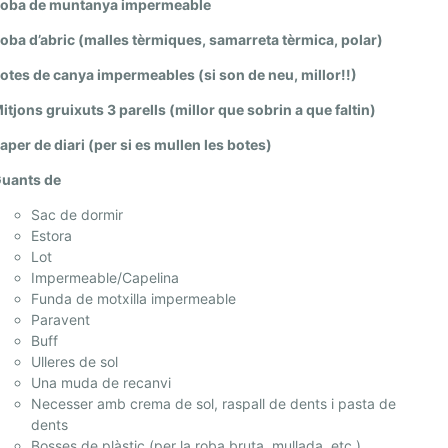
oba de muntanya impermeable
oba d’abric (malles tèrmiques, samarreta tèrmica, polar)
otes de canya impermeables (si son de neu, millor!!)
itjons gruixuts 3 parells (millor que sobrin a que faltin)
aper de diari (per si es mullen les botes)
uants de
Sac de dormir
Estora
Lot
Impermeable/Capelina
Funda de motxilla impermeable
Paravent
Buff
Ulleres de sol
Una muda de recanvi
Necesser amb crema de sol, raspall de dents i pasta de
dents
Bosses de plàstic (per la roba bruta, mullada, etc.)