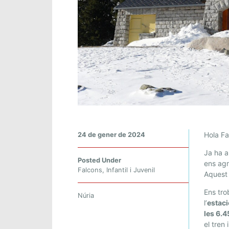
F
Hola Fa
24 de gener de 2024
A
Ja ha a
L
Posted Under
ens agr
C
Falcons
,
Infantil i Juvenil
Aquest
O
N
Ens tr
Núria
l’
estaci
S
les 6.
:
el tren 