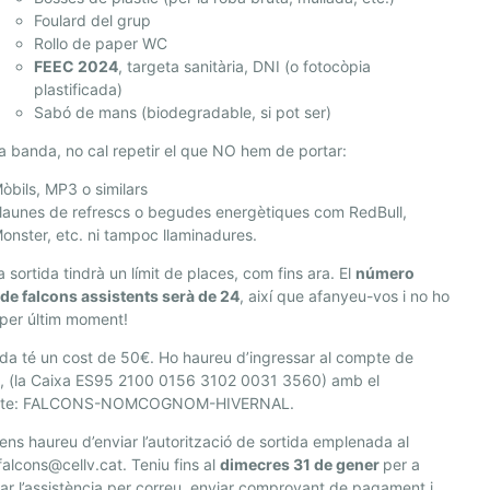
Foulard del grup
Rollo de paper WC
FEEC 2024
, targeta sanitària, DNI (o fotocòpia
plastificada)
Sabó de mans (biodegradable, si pot ser)
ra banda, no cal repetir el que NO hem de portar:
òbils, MP3 o similars
launes de refrescs o begudes energètiques com RedBull,
onster, etc. ni tampoc llaminadures.
 sortida tindrà un límit de places, com fins ara. El
número
de falcons assistents serà de 24
, així que afanyeu-vos i no ho
per últim moment!
ida té un cost de
50€
. Ho haureu d’ingressar al compte de
, (la Caixa ES95 2100 0156 3102 0031 3560) amb el
pte: FALCONS-NOMCOGNOM-HIVERNAL.
ens haureu d’enviar l’autorització de sortida emplenada al
falcons@cellv.cat. Teniu fins al
dimecres 31 de gener
per a
ar l’assistència per correu, enviar comprovant de pagament i