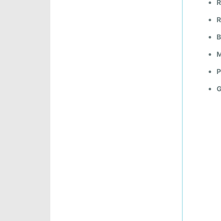
R
F
E
R
B
B
R
E
M
R
P
.
G