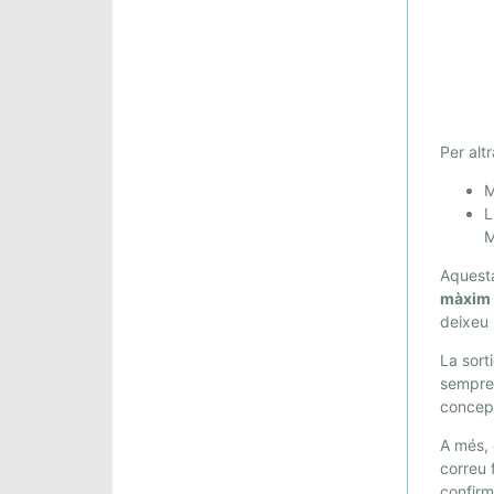
Per alt
M
L
M
Aquesta
màxim 
deixeu 
La sort
sempre
conce
A més, 
correu 
confirm