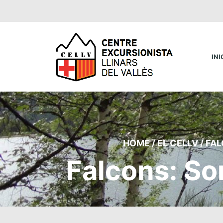
INI
HOME
/
EL CELLV
/
FA
Falcons: So