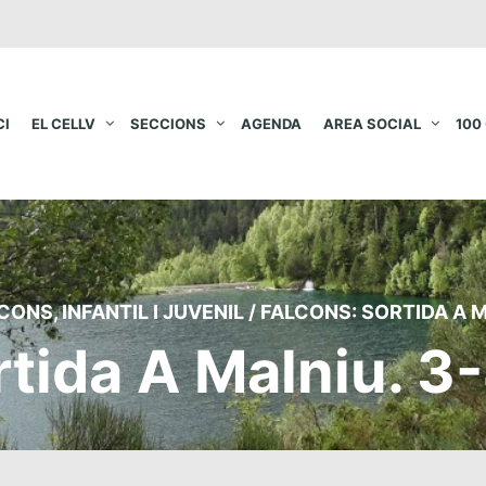
CI
EL CELLV
SECCIONS
AGENDA
AREA SOCIAL
100
LCONS
,
INFANTIL I JUVENIL
/
FALCONS: SORTIDA A M
rtida A Malniu. 3-