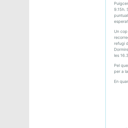
S
Puigcer
O
9.15h. 
R
puntual
T
espera
I
Un cop 
D
recorre
A
refugi 
A
Dormire
M
les 16.3
A
L
Pel que
N
per a la
I
En quan
U
.
3
-
4
D
E