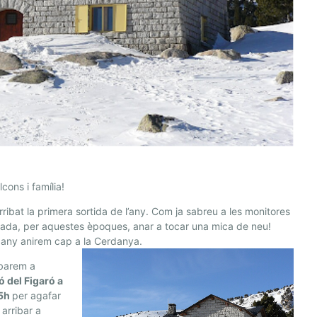
lcons i família!
rribat la primera sortida de l’any. Com ja sabreu a les monitores
ada, per aquestes èpoques, anar a tocar una mica de neu!
 any anirem cap a la Cerdanya.
obarem a
ó del Figaró a
45h
per agafar
i arribar a