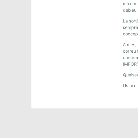
màxim d
deixeu 
La sort
sempre
conce
A més, 
correu 
confirm
IMPORT
Qualsev
Us hi e