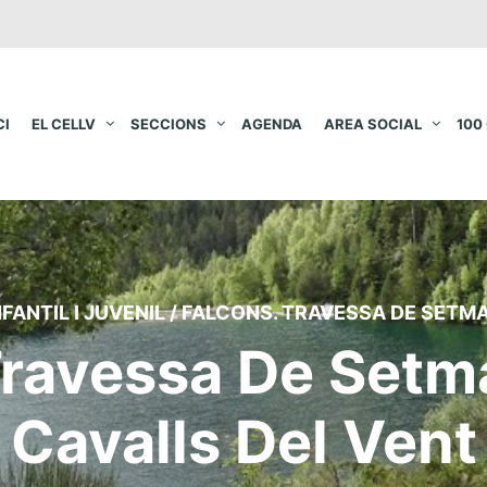
CI
EL CELLV
SECCIONS
AGENDA
AREA SOCIAL
100
NFANTIL I JUVENIL
/
FALCONS. TRAVESSA DE SETMA
Travessa De Setm
Cavalls Del Vent