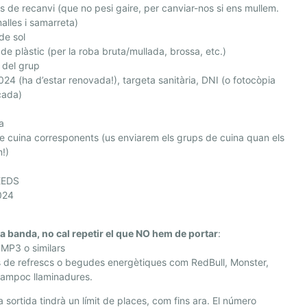
 de recanvi (que no pesi gaire, per canviar-nos si ens mullem.
alles i samarreta)
de sol
de plàstic (per la roba bruta/mullada, brossa, etc.)
 del grup
24 (ha d’estar renovada!), targeta sanitària, DNI (o fotocòpia
icada)
a
de cuina corresponents (us enviarem els grups de cuina quan els
!)
EDS
024
ra banda, no cal repetir el que NO hem de portar
:
 MP3 o similars
 de refrescs o begudes energètiques com RedBull, Monster,
 tampoc llaminadures.
 sortida tindrà un límit de places, com fins ara. El número