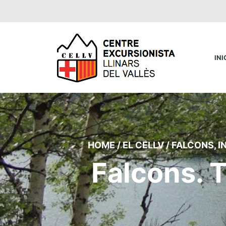
INI
HOME
/
EL CELLV
/
FALCONS
,
I
Falcons. 