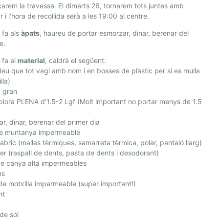
rem la travessa. El dimarts 26, tornarem tots juntes amb
r i l’hora de recollida serà a les 19:00 al centre.
 fa als
àpats
, haureu de portar esmorzar, dinar, berenar del
e.
 fa al
material
, caldrà el següent:
eu que tot vagi amb nom i en bosses de plàstic per si es mulla
lla)
a gran
lora PLENA d’1.5-2 Lgf (Molt important no portar menys de 1.5
r, dinar, berenar del primer dia
e muntanya impermeable
abric (malles tèrmiques, samarreta tèrmica, polar, pantaló llarg)
r (raspall de dents, pasta de dents i desodorant)
de canya alta impermeables
ns
e motxilla impermeable (super important!)
nt
 de sol