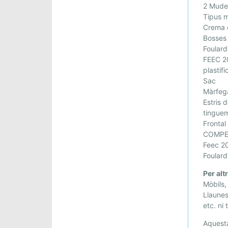
C
2 Mudes
A
Tipus m
V
Crema 
Bosses 
A
Foulard
L
FEEC 20
L
plastif
S
Sac
D
Màrfeg
E
Estris 
L
tinguem
V
Frontal
E
COMPE
N
Feec 2
Foulard
T
Per alt
Mòbils,
Llaunes
etc. ni
Aquesta