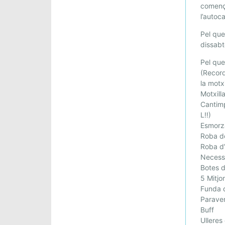
comença
E
l’autoca
S
S
Pel que
A
dissabt
D
Pel que
E
(Record
S
la motxi
E
Motxill
T
Cantimp
M
L!!)
A
Esmorza
Roba d
N
Roba d’
A
Necesse
S
Botes 
A
5 Mitjo
N
Funda d
T
Parave
A
Buff
.
Ulleres