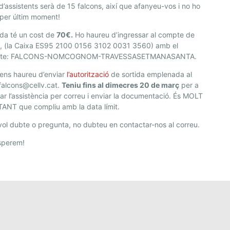
’assistents serà de 15 falcons, així que afanyeu-vos i no ho
per últim moment!
ida té un cost de
70€.
Ho haureu d’ingressar al compte de
, (la Caixa ES95 2100 0156 3102 0031 3560) amb el
pte: FALCONS-NOMCOGNOM-TRAVESSASETMANASANTA.
ens haureu d’enviar
l’autorització
de sortida emplenada al
falcons@cellv.cat.
Teniu fins al dimecres 20 de març
per a
ar l’assistència per correu i enviar la documentació. És MOLT
ANT que compliu amb la data límit.
ol dubte o pregunta, no dubteu en contactar-nos al correu.
sperem!