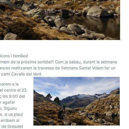
lcons i famílies!
rmem de la pròxima sortida!!! Com ja sabeu, durant la setmana
nces realitzarem la travessa de Setmana Santa! Volem fer un
l camí Cavalls del Vent.
barem a la
el centre el 23
 les 6:00 del
r agafar
ar. Sigueu
s, si us plau!
arribem al
 de Gresolet