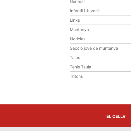
General
Infantil i Juvenil
Linxs
Muntanya
Notícies
Secció jove de muntanya
Talps
Tenis Taula
Tritons
EL CELLV